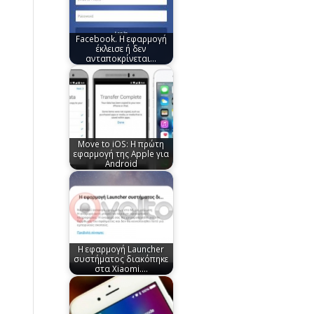
Facebook. Η εφαρμογή
έκλεισε ή δεν
ανταποκρίνεται…
Move to iOS: Η πρώτη
εφαρμογή της Apple για
Android
Η εφαρμογή Launcher
συστήματος διακόπηκε
στα Xiaomi.…