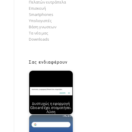
Πελατών ευτράπελα
Επισκευή
Smartphones
Υπολογιστές
Bάση γνωσεων
Τα νέα μας
Downloads
Σας ενδιαφέρουν
Δυστυχώς η εφαρμογή
Gboard έχει σταματήσει.
Λύση