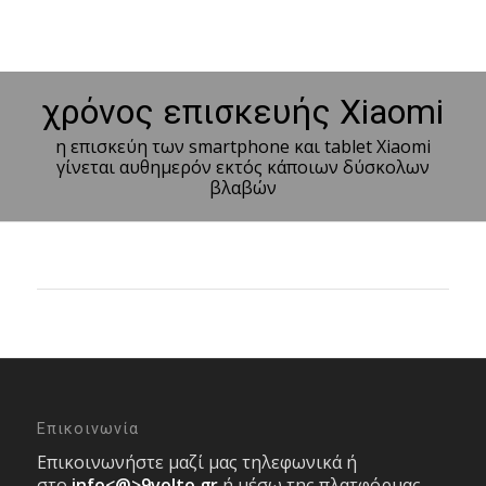
χρόνος επισκευής Xiaomi
η επισκεύη των smartphone και tablet Xiaomi
γίνεται αυθημερόν εκτός κάποιων δύσκολων
βλαβών
Επικοινωνία
Επικοινωνήστε μαζί μας τηλεφωνικά ή
στο
info<@>9volto.gr
ή μέσω της πλατφόρμας