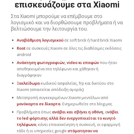
επισκευάζουμε στα Xiaomi
Στα Xiaomi μπορούμε να επέμβουμε στο
λογισμικό και να διορθώσουμε προβλήματα ή να
βελτιώσουμε την λειτουργία του.
Αναβάθμιση λογισμικού
σε soft brick ή hard brick Xiaomi
Root
σε συσκευές Xiaomi σε όλες τις διαθέσιμες εκδόσεις
android
Ανάκτηση φωτογραφιών, video κι επαφών
που ήταν
αποθηκευμένα στο τηλέφωνο και χάθηκαν ή
διαγράφηκαν
Ξεκλείδωμα
κωδικού ασφαλείας, frp και δικτύου στο
Xiaomi (απαιτείται απόδειξη αγοράς)
Μετατροπή συγκεκριμένων Xiaomi μοντέλων από
μονόκαρτα σε δίκαρτα
. Ενημερωθείτε στο blog μας
Προβλήματα όπως
ανάβει και σβήνει η οθόνη
, α
νάβει
το led φόρτισης αλλά δεν ενεργοποιείται το κινητό
τηλέφωνο
, κάνει επανεκκίνηση η συσκευή, οι εφαρμογή
τάδε ή οι υπηρεσίες google
στάματησαν να