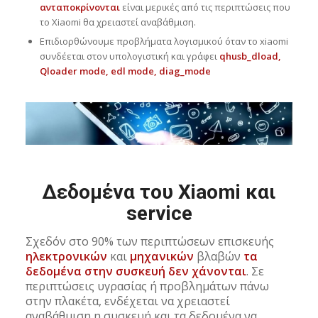
ανταποκρίνονται
είναι μερικές από τις περιπτώσεις που
το Xiaomi θα χρειαστεί αναβάθμιση.
Επιδιορθώνουμε προβλήματα λογισμικού όταν το xiaomi
συνδέεται στον υπολογιστική και γράφει
qhusb_dload,
Qloader mode, edl mode, diag_mode
Δεδομένα του Xiaomi και
service
Σχεδόν στο 90% των περιπτώσεων επισκευής
ηλεκτρονικών
και
μηχανικών
βλαβών
τα
δεδομένα στην συσκευή δεν χάνονται
. Σε
περιπτώσεις υγρασίας ή προβλημάτων πάνω
στην πλακέτα, ενδέχεται να χρειαστεί
αναβάθμιση η συσκευή και τα δεδομένα να