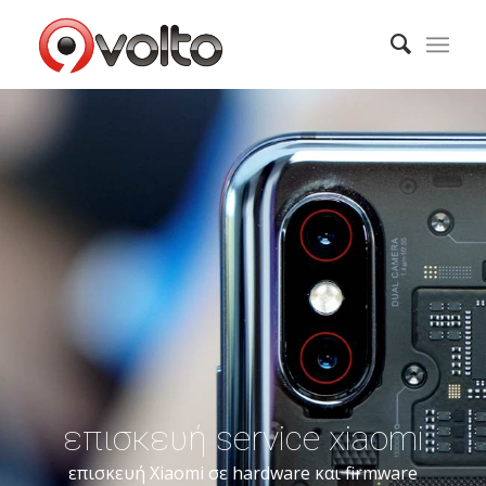
επισκευή service xiaomi
επισκευή Xiaomi σε hardware και firmware