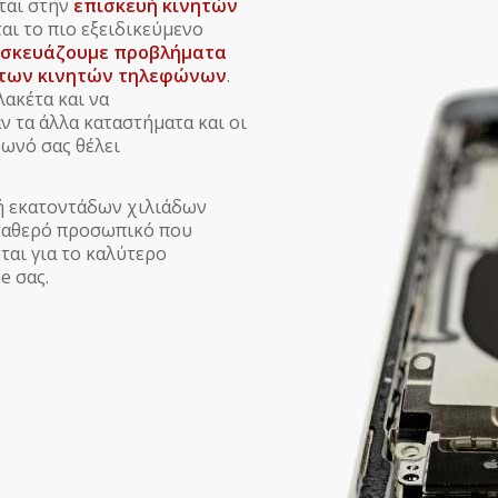
ται στην
επισκευή κινητών
ται το πιο εξειδικεύμενο
ισκευάζουμε
προβλήματα
e των κινητών τηλεφώνων
.
ακέτα και να
ν τα άλλα καταστήματα και οι
φωνό σας θέλει
υή εκατοντάδων χιλιάδων
σταθερό προσωπικό που
ται για το καλύτερο
e σας.