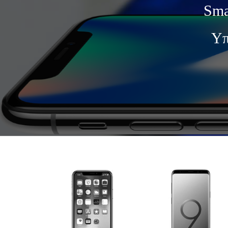
Sma
Yπ