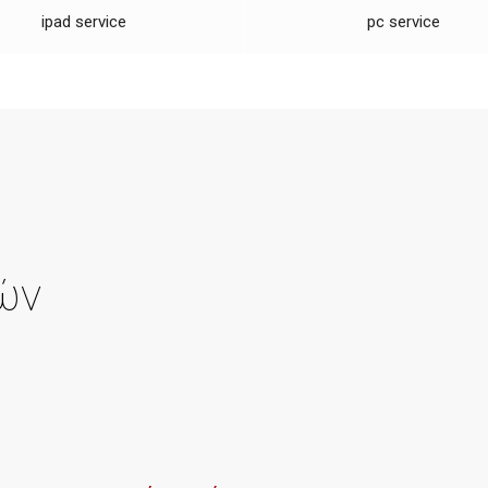
ipad service
pc service
ών