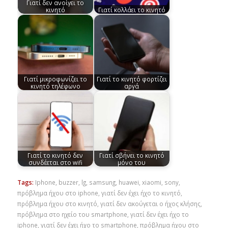
Γιατί δεν ανοίγει το
κινητό
Γιατί κολλάει το κινητό
Γιατί μικροφωνίζει το
Γιατί το κινητό φορτίζει
κινητό τηλέφωνο
αργά
Γιατί το κινητό δεν
Γιατί σβήνει το κινητό
συνδέεται στο wifi
μόνο του
Tags:
Iphone
,
buzzer
,
lg
,
samsung
,
huawei
,
xiaomi
,
sony
,
πρόβλημα ήχου στο iphone
,
γιατί δεν έχει ήχο το κινητό
,
πρόβλημα ήχου στο κινητό
,
γιατί δεν ακούγεται ο ήχος κλήσης
,
πρόβλημα στο ηχείο του smartphone
,
γιατί δεν έχει ήχο το
iphone
,
γιατί δεν έχει ήχο το smartphone
,
πρόβλημα ήχου στο