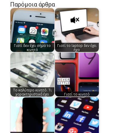
Παρόμοια άρθρα
Γιατί δεν έχει σήμα το
Γιατί το laptop δεν έχει
κινητό
ήχο
Το καλύτερο κινητό. Τι
χαρακτηριστικά έχει
Γιατί το κινητό