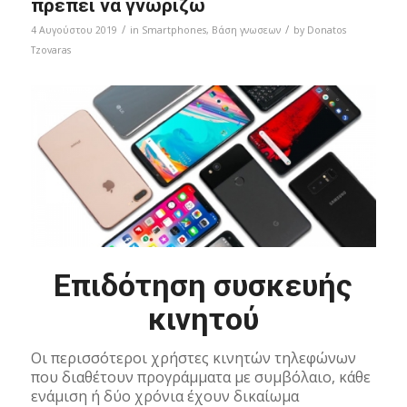
πρέπει να γνωρίζω
/
/
4 Αυγούστου 2019
in
Smartphones
,
Bάση γνωσεων
by
Donatos
Tzovaras
Επιδότηση συσκευής
κινητού
Οι περισσότεροι χρήστες κινητών τηλεφώνων
που διαθέτουν προγράμματα με συμβόλαιο, κάθε
ενάμιση ή δύο χρόνια έχουν δικαίωμα