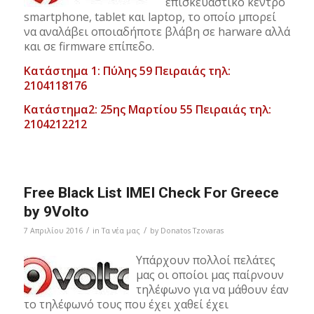
επισκευαστικό κέντρο
smartphone, tablet και laptop, το οποίο μπορεί
να αναλάβει οποιαδήποτε βλάβη σε harware αλλά
και σε firmware επίπεδο.
Κατάστημα 1: Πύλης 59 Πειραιάς τηλ:
2104118176
Κατάστημα2: 25ης Μαρτίου 55 Πειραιάς τηλ:
2104212212
Free Black List IMEI Check For Greece
by 9Volto
/
/
7 Απριλίου 2016
in
Τα νέα μας
by
Donatos Tzovaras
Υπάρχουν πολλοί πελάτες
μας οι οποίοι μας παίρνουν
τηλέφωνο για να μάθουν έαν
το τηλέφωνό τους που έχει χαθεί έχει