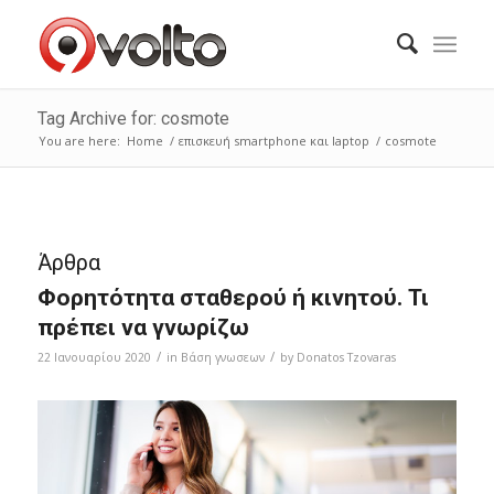
Tag Archive for: cosmote
You are here:
Home
/
επισκευή smartphone και laptop
/
cosmote
Άρθρα
Φορητότητα σταθερού ή κινητού. Τι
πρέπει να γνωρίζω
/
/
22 Ιανουαρίου 2020
in
Bάση γνωσεων
by
Donatos Tzovaras