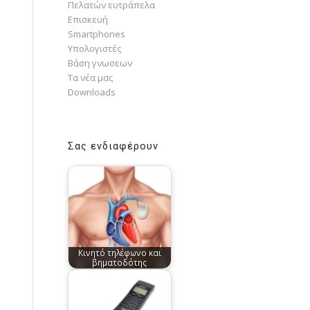
Πελατών ευτράπελα
Επισκευή
Smartphones
Υπολογιστές
Bάση γνωσεων
Τα νέα μας
Downloads
Σας ενδιαφέρουν
Κινητό τηλέφωνο και
βηματοδότης