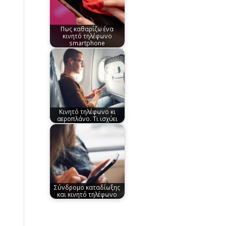
Πως καθαρίζω ένα
κινητό τηλέφωνο
smartphone
Κινητό τηλέφωνο κι
αεροπλάνο. Τι ισχύει
Σύνδρομο καταδίωξης
και κινητό τηλέφωνο