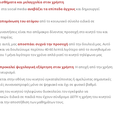
ισθήματα και μελαγχολία στον χρήστη
.
 στα social media
ανεβάζει τα επίπεδα άγχους
και δημιουργεί
 απομόνωση του ατόμου
από το κοινωνικό σύνολο ειδικά σε
συναντήσεις είναι πιο απόμακρο δίνοντας προσοχή στο κινητό του και
 παρέας.
ε αυτά, μας
αποσπάει συχνά την προσοχή
από την δουλειά μας. Αυτό
 και να δουλεύουμε περίπου 40-60 λεπτά λιγότερο από το συνηθισμένο
υ 1 μήνα λιγότερο τον χρόνο απλά γιατί το κινητό τηλέφωνο μας
προκαλεί ψυχολογική εξάρτηση στον χρήστη
. Η αποχή από την χρήση
κνευρισμό.
ζεται στην οθόνη του κινητού εγκαταλείποντας ή αμελώντας σημαντικές
ικές συναναστροφές μόνο σε ψηφιακό και όχι σε φυσικό βαθμό.
ήση του κινητού τηλεφώνου δυσκολεύει τον εγκέφαλο να
ικών. Ειδικά σε παιδιά που έχουν σύνδρομο ΔΕΠΥ η χρήση του κινητού
αι την αποστήθιση των μαθημάτων τους.