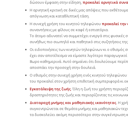
δώσουν έμφαση στην είδηση,
προκαλεί αρνητικά συνα
Η αρνητική κριτική σε δικές μας απόψεις που εκθέτουμε
απόγνωση και καταθλιπτική τάση.
Η συνεχή χρήση του κινητού τηλεφώνου
προκαλεί την
συναντήσεις με φίλους σε καφέ ή εστιατόρια.
Το άτομο αδυνατεί να συμμετέχει ενεργά στις φυσικές 
συνήθως πιο σιωπηλό και παθητικό στις συζητήσεις της
Οι ειδοποιήσεις των κινητών τηλεφώνων κι ο εθισμός σ
έχει σαν αποτέλεσμα να είμαστε λιγότερο παραγωγικοί
8ωρο καθημερινά. Αυτό σημαίνει ότι δουλεύουμε περίπο
αποσπάει την προσοχή στην δουλειά.
Ο εθισμός στην συνεχή χρήση ενός κινητού τηλεφώνου
του προκαλεί στον χρήστη επιθετική συμπεριφορά κι ε
Εγκατάλειψη της ζωής
. Όλη η ζωή του χρήστη περιορί
δραστηριότητες της ζωής και περιορίζοντας τις κοινων
Διαταραχή μνήμης και μαθησιακής ικανότητας
. Η χρ
συγκεντρώνεται σε θεμάτα μνήμης και μαθησιακών τεχν
τα δυσκολεύει ακόμη περισσότερο στην συγκέντρωση κ