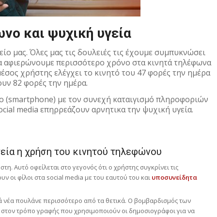
νο και ψυχική υγεία
είο μας. Όλες μας τις δουλειές τις έχουμε συμπυκνώσει
να αφιερώνουμε περισσότερο χρόνο στα κινητά τηλέφωνα
 μέσος χρήστης ελέγχει το κινητό του 47 φορές την ημέρα
ουν 82 φορές την ημέρα.
νο (smartphone) με τον συνεχή καταιγισμό πληροφοριών
ocial media επηρρεάζουν αρνητικα την ψυχική υγεία.
γεία η χρήση του κινητού τηλεφώνου
τη. Αυτό οφείλεται στο γεγονός ότι ο χρήστης συγκρίνει τις
 οι φίλοι στα social media με του εαυτού του και
υποσυνείδητα
κά νέα πουλάνε περισσότερο από τα θετικά. Ο βομβαρδισμός των
 στον τρόπο γραφής που χρησιμοποιούν οι δημοσιογράφοι για να