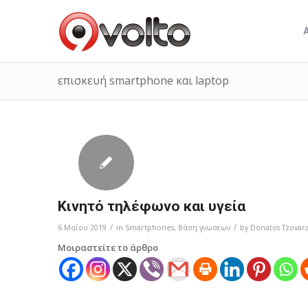
επισκευή smartphone και laptop
Κινητό τηλέφωνο και υγεία
/
/
6 Μαΐου 2019
in
Smartphones
,
Bάση γνωσεων
by
Donatos Tzovara
Μοιραστείτε το άρθρο