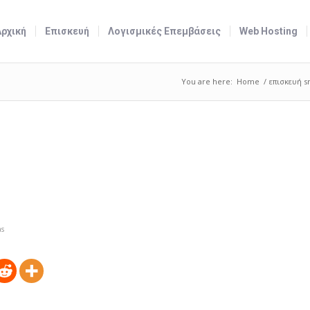
Αρχική
Επισκευή
Λογισμικές Επεμβάσεις
Web Hosting
You are here:
Home
/
επισκευή s
s