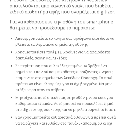
αποτελούνται από κανονικό γυαλί που διαθέτει
ειδικό αισθητήρα αφής που ονομάζεται digitizer.
Για να καθαρίσουμε την οθόνη του smartphone
θα πρέπει να προσέξουμε τα παρακάτω:
Απενεργοποιείστε το κινητό σας τηλέφωνο έτσι ώστε να
βλέπετε τις λερωμένα σημεία της οθόνης
Χρησιμοποιείστε πανί με μικροίνες για να αφαιρέσετε
δακτυλιές, σκόνη και λεκέδες.
Σε περίπτωση που οι λεκέδες επιμένουν βρέξτε ένα
σημείο του πανιού και με κάθετες κι οριζόντιες κινήσεις
επιμείνετε στα σημείω των λεκέδων. Προσοχή. Το πανί
πρέπει να είναι ελαφρώς υγρό κι όχι βρεγμένο. Να μην
στάζει νερά όταν το στίβετε.
Μην ρίχνετε ποτέ απευθείας στην οθόνη, νερό και υγρά
καθαριστικά τζαμιών. Αυτό μπορεί να προκαλέσει ζημιά
στο digitizer της συσκευής και να μην λειτουργεί το touch.
Εαν χρησιμοποιείτε καθαριστικά οθονών θα πρέπει αυτά
να τα ρίχνετε κατευθείαν στο πανάκι καθαρισμού κι όχι