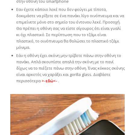
στην οθόνη του smartphone
Εαν έχετε κάποιο λεκέ που δεν φεύγει με τίποτα,
δοκιμάστε να ρίξετε σε ένα πανάκι λίγο οινόπνευμα και να
επιμείνετε μόνο στο σημείο του έντονου λεκέ. Προσοχή.
Θα πρέπει η οθόνη σας να είστε σίγουρος ότι είναι γυαλί
κι όχι πλαστικό. Σε περίπτωση που το τζάμι είναι
πλαστικό, το οινόπνευμα θα θολώσει το πλαστικό τζάμι
μόνιμα.
Εάν η οθόνη έχει σκόνη μην τρίβετε πάνω στην οθόνη το
πανάκι. Απλά σκουπίστε απαλά την σκόνη με το πανί
δίχως να το πιέζετε πάνω στην οθόνη. Ένας κόκκος σκόνης
είναι αρκετός να χαράξει και gorilla glass. Διαβάστε
περισσότερα
>-εδώ<-
.