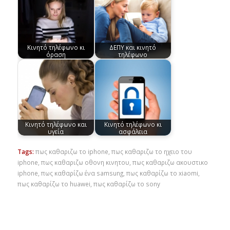
Κινητό τηλέφωνο κι
ΔΕΠΥ και κινητό
όραση
τηλέφωνο
Κινητό τηλέφωνο και
Κινητό τηλέφωνο κι
υγεία
ασφάλεια
Tags:
πως καθαριζω το iphone
,
πως καθαριζω το ηχειο του
iphone
,
πως καθαριζω οθονη κινητου
,
πως καθαριζω ακουστικο
iphone
,
πως καθαρίζω ένα samsung
,
πως καθαρίζω το xiaomi
,
πως καθαρίζω το huawei
,
πως καθαρίζω το sony