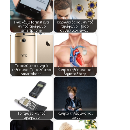
Πως κάνω format ένα
Κορωνοιός και κινητό
κινητό τηλέφωνο
τηλέφωνο. Πόσο
smartphone
ανθεκτικός είναι…
Το καλύτερο κινητό
τηλέφωνο. Το καλύτερο
Κινητό τηλέφωνο και
smartphone.
βηματοδότης
Το πρώτο κινητό
Κινητό τηλέφωνο και
τηλέφωνο
παιδί