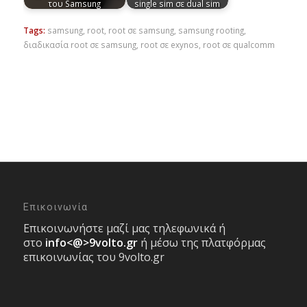
του Samsung
single sim σε dual sim
Tags:
samsung
,
root
,
root σε samsung
,
samsung rooting
,
διαδικασία root σε samsung
,
root σε exynos
,
root σε qualcomm
Επικοινωνία
Επικοινωνήστε μαζί μας τηλεφωνικά ή
στο
info<@>9volto.gr
ή μέσω της πλατφόρμας
επικοινωνίας του 9volto.gr