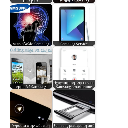
HP 7 plus.
Επισκευή Samsung
Ακτινοβολία Samsung
Samsung Service
Ηχογράφηση κλήσεων σε
Apple VS Samsung
Samsung smartphone
Υγρασία στην φόρτιση
Samsung μετατροπή από