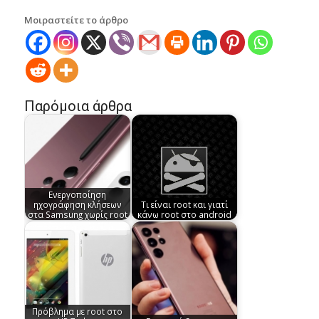
Μοιραστείτε το άρθρο
Παρόμοια άρθρα
Ενεργοποίηση
ηχογράφηση κλήσεων
Τι είναι root και γιατί
στα Samsung χωρίς root
κάνω root στο android
Πρόβλημα με root στο