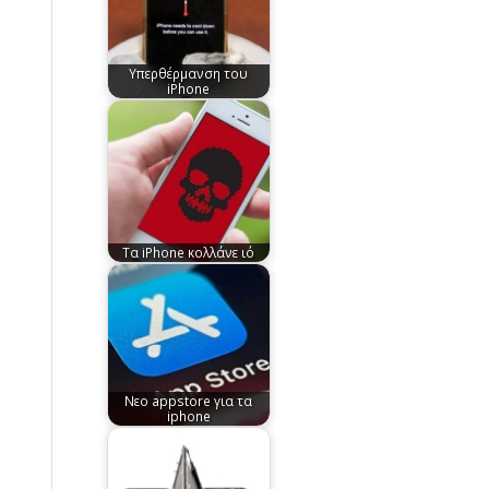
Υπερθέρμανση του
iPhone
Tα iPhone κολλάνε ιό
Nεο appstore για τα
iphone