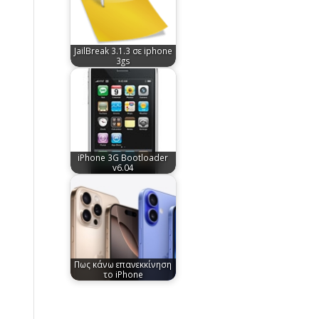
JailBreak 3.1.3 σε iphone
3gs
iPhone 3G Bootloader
v6.04
Πως κάνω επανεκκίνηση
το iPhone