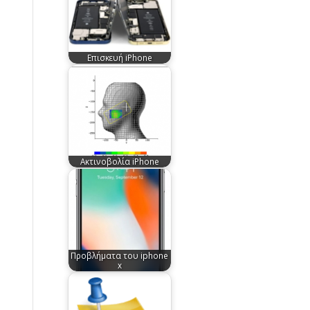
Επισκευή iPhone
Ακτινοβολία iPhone
Προβλήματα του iphone
x