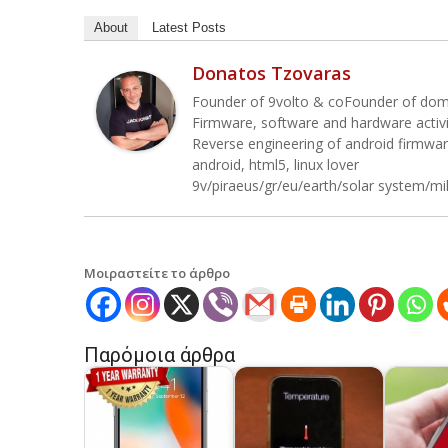
About
Latest Posts
Donatos Tzovaras
Founder of 9volto & coFounder of do
Firmware, software and hardware activ
Reverse engineering of android firmwa
android, html5, linux lover
9v/piraeus/gr/eu/earth/solar system/mi
Μοιραστείτε το άρθρο
Παρόμοια άρθρα