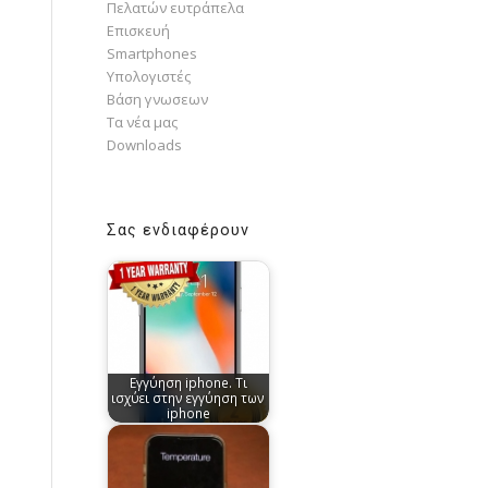
Πελατών ευτράπελα
Επισκευή
Smartphones
Υπολογιστές
Bάση γνωσεων
Τα νέα μας
Downloads
Σας ενδιαφέρουν
Εγγύηση iphone. Τι
ισχύει στην εγγύηση των
iphone