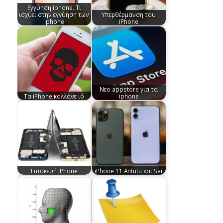
Εγγύηση iphone. Τι
ισχύει στην εγγύηση των
Υπερθέρμανση του
iphone
iPhone
Nεο appstore για τα
Tα iPhone κολλάνε ιό
iphone
Επισκευή iPhone
iPhone 11 Antutu και Sar