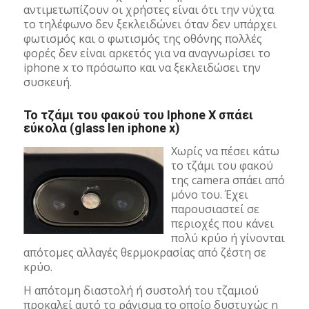
αντιμετωπίζουν οι χρήστες είναι ότι την νύχτα
το τηλέφωνο δεν ξεκλειδώνει όταν δεν υπάρχει
φωτισμός και ο φωτισμός της οθόνης πολλές
φορές δεν είναι αρκετός για να αναγνωρίσει το
iphone x το πρόσωπο και να ξεκλειδώσει την
συσκευή.
Το τζάμι του φακού του Iphone X σπάει
εύκολα (glass len iphone x)
Χωρίς να πέσει κάτω
το τζάμι του φακού
της camera σπάει από
μόνο του. Έχει
παρουσιαστεί σε
περιοχές που κάνει
πολύ κρύο ή γίνονται
απότομες αλλαγές θερμοκρασίας από ζέστη σε
κρύο.
Η απότομη διαστολή ή συστολή του τζαμιού
προκαλεί αυτό το ράγισμα το οποίο δυστυχώς η