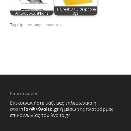
JailBreak 3.1.3 σε iphone
Ακτινοβολία iPhone
3gs
Tags:
Iphone
,
bugs
,
iphone x
,
x
Επικοινωνία
Επικοινωνήστε μαζί μας τηλεφωνικά ή
στο
info<@>9volto.gr
ή μέσω της πλατφόρμας
επικοινωνίας του 9volto.gr