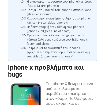
Η αναγνώριση προσώπου του Iphone X απέτυχε
(face id failure iphone x)
Το τζάμι του φακού του Iphone X σπάει εύκολα
(glass len iphone x)
Καθυστέρηση εισερχόμενης κλήσης στο Iphone
X (incoming call delay iphone x)
Πράσινη γραμμή στην οθόνη του Iphone X
(iphone x lcd green line of death)
Ορισμένα Iphone X είναι πιο γρήγορα από
κάποια άλλα στην ταχύτητα του 4g (iphone x
faster and slower)
Το ηχείο και τα ακουστικά του Iphone X
βγάζουν ένα περιέργο θόρυβο στην μουσική η
στα video (buzzer sound iphone x)
Iphone x προβλήματα και
bugs
Το iphone X θεωρείται ένα
από τα καλύτερα και
ακριβότερα smartphone
στον κόσμο. Πολλές φορές
όμως ακόμη και οι