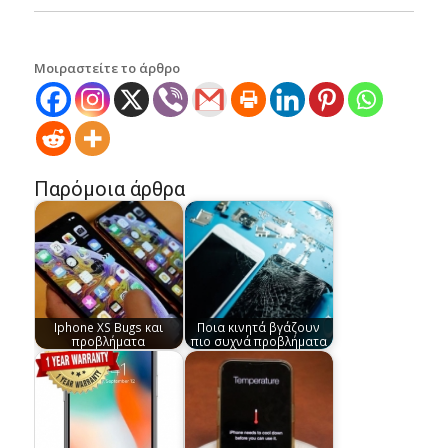
Μοιραστείτε το άρθρο
Παρόμοια άρθρα
Iphone XS Bugs και
Ποια κινητά βγάζουν
προβλήματα
πιο συχνά προβλήματα