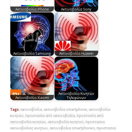
Ακτινοβολία iPhone
Ακτινοβολία Sony
Ακτινοβολία Samsung
Ακτινοβολία Huawei
Ακτινοβολία Κινητών
Ακτινοβολία Xiaomi
Τηλεφώνων
Tags:
ακτινοβολία
,
ακτινοβολία smartphone
,
ακτινοβολία
κινητών
,
προστασία από ακτινοβολία
,
προστασία από
ακτινοβολία κινητών
,
ακτινοβολία κινητού
,
προστασια
ακτινοβολιας κινητων
,
ακτινοβολια smartphones
,
προστασια