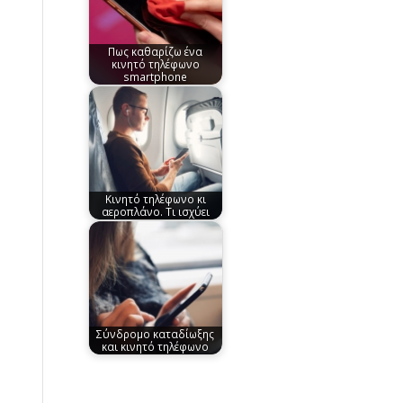
Πως καθαρίζω ένα
κινητό τηλέφωνο
smartphone
Κινητό τηλέφωνο κι
αεροπλάνο. Τι ισχύει
Σύνδρομο καταδίωξης
και κινητό τηλέφωνο