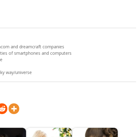
mcom and dreamcraft companies
ities of smartphones and computers
re
lky way/universe