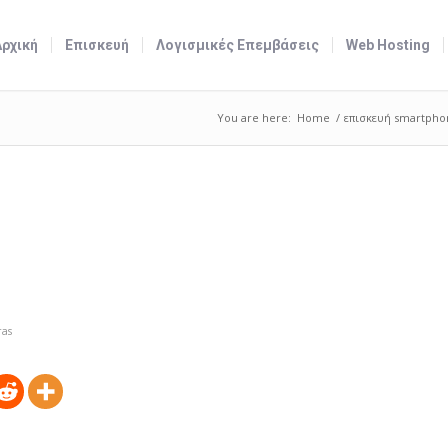
Αρχική
Επισκευή
Λογισμικές Επεμβάσεις
Web Hosting
You are here:
Home
/
επισκευή smartpho
ras