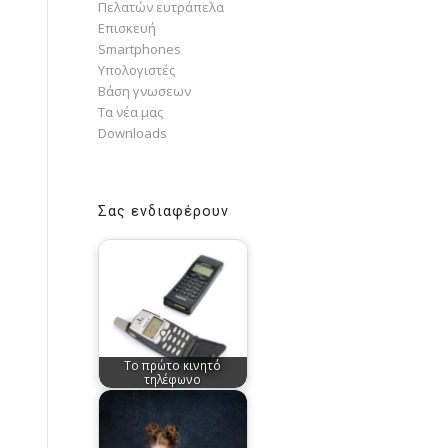
Πελατών ευτράπελα
Επισκευή
Smartphones
Υπολογιστές
Bάση γνωσεων
Τα νέα μας
Downloads
Σας ενδιαφέρουν
Το πρώτο κινητό
τηλέφωνο