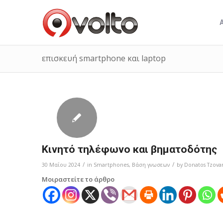
επισκευή smartphone και laptop
Κινητό τηλέφωνο και βηματοδότης
/
/
30 Μαΐου 2024
in
Smartphones
,
Bάση γνωσεων
by
Donatos Tzova
Μοιραστείτε το άρθρο