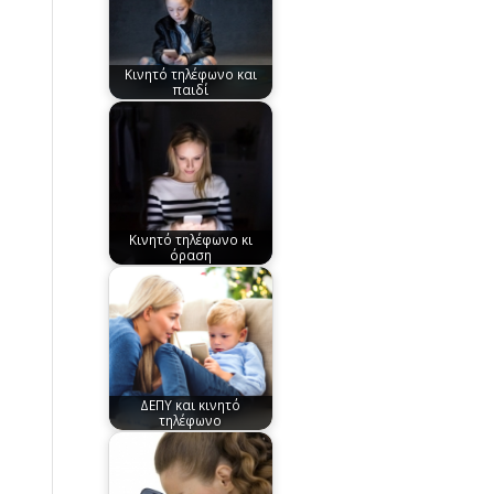
Κινητό τηλέφωνο και
παιδί
Κινητό τηλέφωνο κι
όραση
ΔΕΠΥ και κινητό
τηλέφωνο