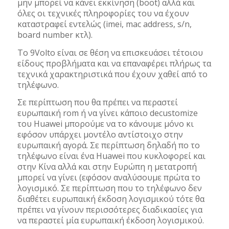
μην μπορεί να κάνει εκκίνηση (boot) αλλά και
όλες οι τεχνικές πληροφορίες του να έχουν
καταστραφεί εντελώς (imei, mac address, s/n,
board number κτλ).
Το 9Volto είναι σε θέση να επισκευάσει τέτοιου
είδους προβλήματα και να επαναφέρει πλήρως τα
τεχνικά χαρακτηριστικά που έχουν χαθεί από το
τηλέφωνο.
Σε περίπτωση που θα πρέπει να περαστεί
ευρωπαική rom ή να γίνει κάποιο decustomize
του Huawei μπορούμε να το κάνουμε μόνο κι
εφόσον υπάρχει μοντέλο αντίστοιχο στην
ευρωπαική αγορά. Σε περίπτωση δηλαδή πο το
τηλέφωνο είναι ένα Huawei που κυκλοφορεί και
στην Κίνα αλλά και στην Ευρώπη η μετατροπή
μπορεί να γίνει (εφόσον αναλύσουμε πρώτα το
λογισμικό. Σε περίπτωση που το τηλέφωνο δεν
διαθέτει ευρωπαική έκδοση λογισμικού τότε θα
πρέπει να γίνουν περισσότερες διαδικασίες για
να περαστεί μία ευρωπαική έκδοση λογισμικού.