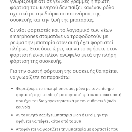
γνωρίζουμε ότι σε γενικές γραμμές η πρώτη
φόρτιση του κινητού δεν παίζει κανέναν ρόλο
σχετικά με την διάρκεια αυτονόμιας της
συσκευής και την ζωή της μπαταρίας.
Οι νέοι φορτιστές και το λογισμικό των νέων
smarphones σταματάνε να τροφοδοτούν με
ρεύμα την μπαταρία όταν αυτή έχει φορτιστεί
πλήρως. Έτσι όσες ώρες και να το αφήσετε στον
φορτιστή είναι πλέον ανώφελο μετά την πλήρη
φόρτιση της συσκευής.
Για την σωστή φόρτιση της συσκευής θα πρέπει
να γνωρίζετε τα παρακάτω:
Φορτίζουμε το smartphones μας μόνο με τον επίσημο
φορτιστή της εταιρίας ή με φορτιστή τρίτου κατασκευαστή
που έχει τα ίδια χαρακτηριστικά με τον αυθεντικό (mAh
και volt).
Αν το κινητό σας έχει μπαταρία LiIon ή LiPol μην την
αφήνετε να πέφτει κάτω από το 20%
Αποφύγετε να φορτίζετε την μπαταρία με φορτιστές που