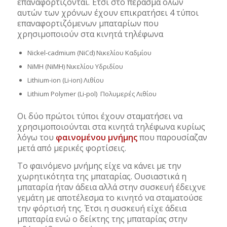
επαναφορτίζονται. Έτσι στο πέρασμα όλων
αυτών των χρόνων έχουν επικρατήσει 4 τύποι
επαναφορτιζόμενων μπαταρίων που
χρησιμοποιούν στα κινητά τηλέφωνα
Nickel-cadmium (NiCd) Νικελίου Καδμίου
NiMH (NiMH) Νικελίου Υδριδίου
Lithium-ion (Li-ion) Λιθίου
Lithium Polymer (Li-pol) Πολυμερές Λιθίου
Οι δύο πρώτοι τύποι έχουν σταματήσει να
χρησιμοποιούνται στα κινητά τηλέφωνα κυρίως
λόγω του
φαινομένου μνήμης
που παρουσίαζαν
μετά από μερικές φορτίσεις.
Το φαινόμενο μνήμης είχε να κάνει με την
χωρητικότητα της μπαταρίας. Ουσιαστικά η
μπαταρία ήταν άδεια αλλά στην συσκευή έδειχνε
γεμάτη με αποτέλεσμα το κινητό να σταματούσε
την φόρτισή της. Έτσι η συσκευή είχε άδεια
μπαταρία ενώ ο δείκτης της μπαταρίας στην