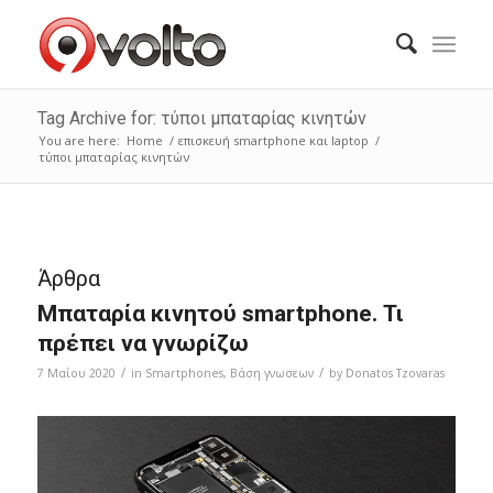
Tag Archive for: τύποι μπαταρίας κινητών
You are here:
Home
/
επισκευή smartphone και laptop
/
τύποι μπαταρίας κινητών
Άρθρα
Μπαταρία κινητού smartphone. Τι
πρέπει να γνωρίζω
/
/
7 Μαΐου 2020
in
Smartphones
,
Bάση γνωσεων
by
Donatos Tzovaras