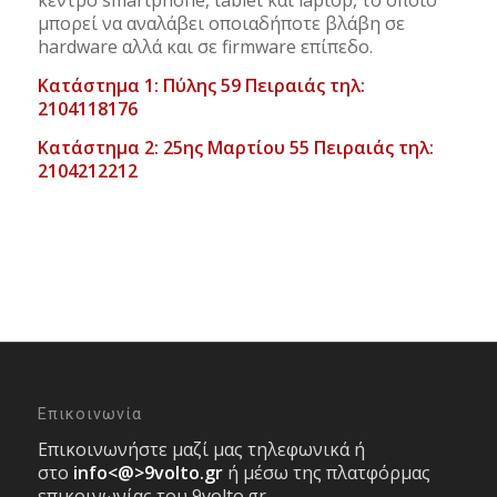
κέντρο smartphone, tablet και laptop, το οποίο
μπορεί να αναλάβει οποιαδήποτε βλάβη σε
hardware αλλά και σε firmware επίπεδο.
Κατάστημα 1: Πύλης 59 Πειραιάς τηλ:
2104118176
Κατάστημα 2: 25ης Μαρτίου 55 Πειραιάς τηλ:
2104212212
Επικοινωνία
Επικοινωνήστε μαζί μας τηλεφωνικά ή
στο
info<@>9volto.gr
ή μέσω της πλατφόρμας
επικοινωνίας του 9volto.gr