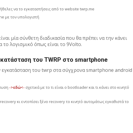
 ήθελες να το εγκαταστήσεις από το website twrp.me
ne με τον υπολογιστή
ναι μία σύνθετη διαδικασία που θα πρέπει να την κάνει
 το λογισμικό όπως είναι το 9Volto.
εγκατάσταση του TWRP στο smartphone
 εγκατάσταση του twrp στα σύγχρονα smartphone android
άλυση
->εδώ<-
σχετικά με το τι είναι ο bootloader και τι κάνει στο κινητό
 recovery κι εντοπίσει ξένο recovery το κινητό αυτομάτως εγκαθιστά το