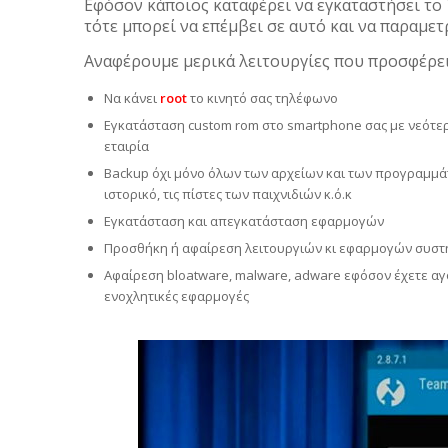
Εφόσον κάποιος καταφέρει να εγκαταστήσει το T
τότε μπορεί να επέμβει σε αυτό και να παραμετ
Αναφέρουμε μερικά λειτουργίες που προσφέρε
Να κάνει
root
το κινητό σας τηλέφωνο
Εγκατάσταση custom rom στο smartphone σας με νεότε
εταιρία
Backup όχι μόνο όλων των αρχείων και των προγραμμάτω
ιστορικό, τις πίστες των παιχνιδιών κ.ό.κ
Εγκατάσταση και απεγκατάσταση εφαρμογών
Προσθήκη ή αφαίρεση λειτουργιών κι εφαρμογών συστ
Αφαίρεση bloatware, malware, adware εφόσον έχετε αγ
ενοχλητικές εφαρμογές