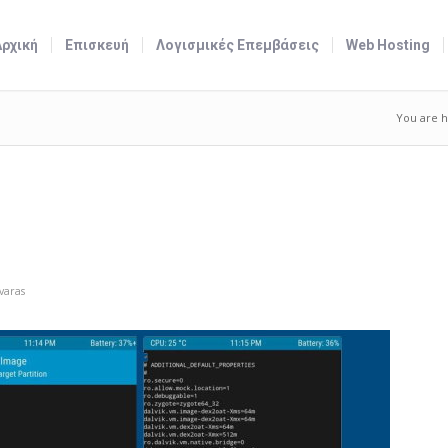
Αρχική
Επισκευή
Λογισμικές Επεμβάσεις
Web Hosting
You are h
varas