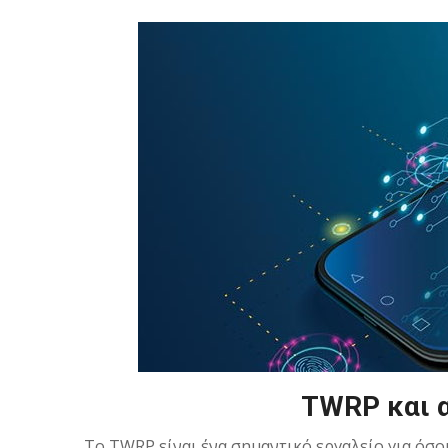
TWRP και 
To TWRP είναι ένα σημαντικό εργαλείο για όσο