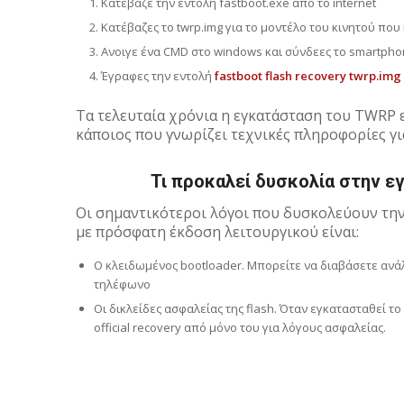
Κατέβαζε την εντολή fastboot.exe από το internet
Kατέβαζες το twrp.img για το μοντέλο του κινητού που
Ανοιγε ένα CMD στο windows και σύνδεες το smartpho
Έγραφες την εντολή
fastboot flash recovery twrp.img
Τα τελευταία χρόνια η εγκατάσταση του TWRP εί
κάποιος που γνωρίζει τεχνικές πληροφορίες για
Τι προκαλεί δυσκολία στην 
Oι σημαντικότεροι λόγοι που δυσκολεύουν την
με πρόσφατη έκδοση λειτουργικού είναι:
Ο κλειδωμένος bootloader. Μπορείτε να διαβάσετε αν
τηλέφωνο
Οι δικλείδες ασφαλείας της flash. Όταν εγκατασταθεί το
official recovery από μόνο του για λόγους ασφαλείας.