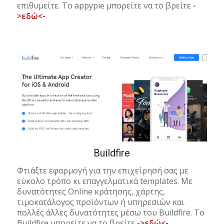
επιθυμείτε. Το appypie μπορείτε να το βρείτε
-
>εδώ<-
Buildfire
Φτιάξτε εφαρμογή για την επιχείρησή σας με
εύκολο τρόπο κι επαγγελματικά templates. Με
δυνατότητες Online κράτησης, χάρτης,
τιμοκατάλογος προϊόντων ή υπηρεσιών και
πολλές άλλες δυνατότητες μέσω του Buildfire. Το
Buildfire μπορείτε να το βρείτε
->εδώ<-