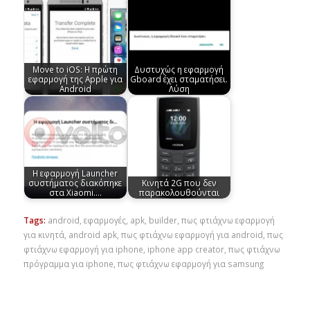
Move to iOS: Η πρώτη
Δυστυχώς η εφαρμογή
εφαρμογή της Apple για
Gboard έχει σταματήσει.
Android
Λύση
Η εφαρμογή Launcher
συστήματος διακόπηκε
Κινητά 2G που δεν
στα Xiaomi.…
παρακολουθούνται
Tags:
android
,
εφαρμογές
,
apk
,
builder
,
πως φτιάχνω εφαρμογή
για κινητά
,
android apk
,
πως φτιάχνω εφαρμογή για android
,
πως
φτιάχνω εφαρμογή για iphone
,
iphone app creator
,
πως φτιάχνω
πρόγραμμα για iphone
,
πως φτιάχνω εφαρμογή για samsung