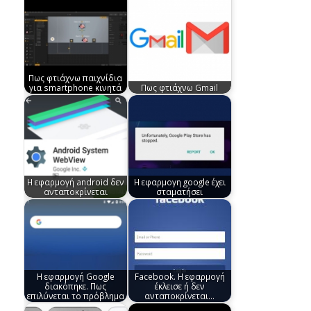
Πως φτιάχνω παιχνίδια
για smartphone κινητά
Πως φτιάχνω Gmail
Η εφαρμογή android δεν
Η εφαρμογη google έχει
ανταποκρίνεται
σταματήσει
Η εφαρμογή Google
Facebook. Η εφαρμογή
διακόπηκε. Πως
έκλεισε ή δεν
επιλύνεται το πρόβλημα
ανταποκρίνεται…