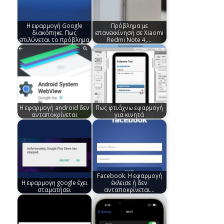
Η εφαρμογή Google
Πρόβλημα με
διακόπηκε. Πως
επανεκκίνηση σε Xiaomi
επιλύνεται το πρόβλημα
Redmi Note 4,…
Η εφαρμογή android δεν
Πως φτιάχνω εφαρμογή
ανταποκρίνεται
για κινητά
Facebook. Η εφαρμογή
Η εφαρμογη google έχει
έκλεισε ή δεν
σταματήσει
ανταποκρίνεται…