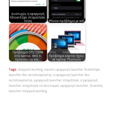
Δυστυχώς η εφαρμογή
Gboard έχει σταματήσει.
Λύση
iPhone πρόβλημα με wifi
Πρόβλημα CPU 100%
στα laptop. Από τι
Πρόβλημα κάρτας ήχου
προκαλείται και…
σε laptop Thomson
Tags:
stopped working
,
xiaomi
,
εφαρμογή launcher διακόπηκε
,
launcher δεν ανταποκρίνεται
,
η εφαρμογή launcher δεν
ανταποκρίνεται
,
εφαρμογή launcher σταμάτησε
,
η εφαρμογή
launcher σταμάτησε να λειτουργεί
,
εφαρμογή launcher
,
διακοπή
,
launcher stopped working