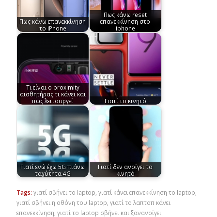
Πως κάνω reset
Πως κάνω επανεκκίνηση
επανεκκίνηση στο
το iPhone
iphone
Τι είναι ο proximity
αισθητήρας τι κάνει και
πως λειτουργεί
Γιατί το κινητό
Γιατί ενώ έχω 5G πιάνω
Γιατί δεν ανοίγει το
ταχύτητα 4G
κινητό
Tags:
γιατί σβήνει το laptop
,
γιατί κάνει επανεκκίνηση το laptop
,
γιατί σβήνει η οθόνη του laptop
,
γιατί το λαπτοπ κάνει
επανεκκίνηση
,
γιατί το laptop σβήνει και ξανανοίγει