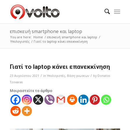
επισκευή smartphone και laptop
You are here:
Home
/
επισκευή smartphone και laptop
/
Υπολογιστές
/
Γιατί το laptop κάνει επανεκκίνηση
Γιατί το laptop κάνει επανεκκίνηση
/
/
23 Αυγούστου 2021
in
Υπολογιστές
,
Bάση γνωσεων
by
Donatos
Tzovaras
Μοιραστείτε το άρθρο