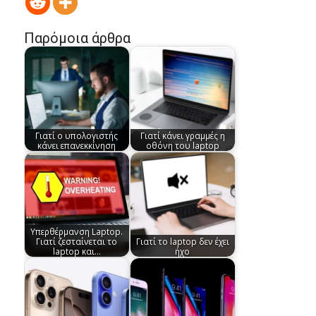
Παρόμοια άρθρα
Γιατί ο υπολογιστής
Γιατί κάνει γραμμές η
κάνει επανεκκίνηση
οθόνη του laptop
Υπερθέρμανση Laptop.
Γιατί ζεσταίνεται το
Γιατί το laptop δεν έχει
laptop και…
ήχο