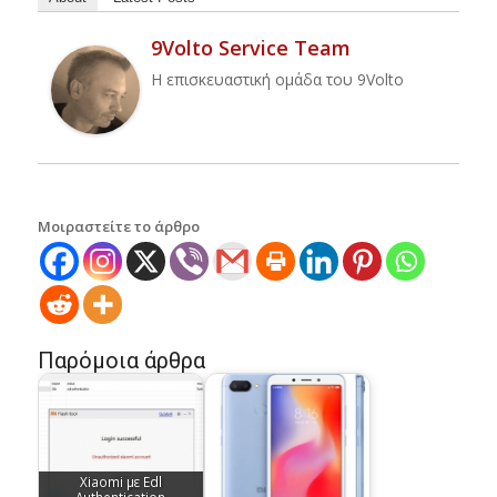
9Volto Service Team
H επισκευαστική ομάδα του 9Volto
Μοιραστείτε το άρθρο
Παρόμοια άρθρα
Xiaomi με Edl
Authentication