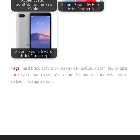
αναβάθμιση από το
Xiaomi Redmi 6A Hard
9Volto
brick Επισκευή
Xiaomi Redmi 6 Hard
brick Επισκευή
Tags:
hard brick
,
soft brick
,
xiaomi δεν ανάβει
,
xiaomi δεν ανάβει
και δείχνει μόνο το λαμπάκι
,
xiaomi δεν ανοιγεί και ανάβει μόνο
το Led
,
μπαταρία xiaomi