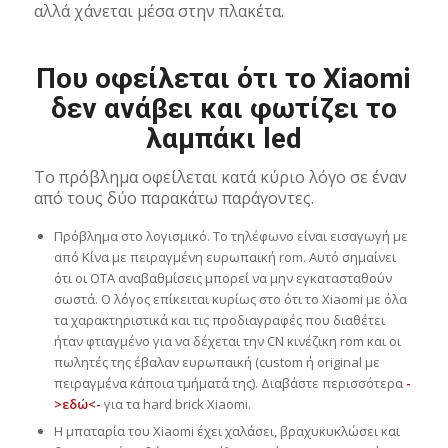
αλλά χάνεται μέσα στην πλακέτα.
Που οφείλεται ότι το Xiaomi
δεν ανάβει και φωτίζει το
λαμπάκι led
Το πρόβλημα οφείλεται κατά κύριο λόγο σε έναν
από τους δύο παρακάτω παράγοντες.
Πρόβλημα στο λογισμικό. Το τηλέφωνο είναι εισαγωγή με
από Κίνα με πειραγμένη ευρωπαική rom. Αυτό σημαίνει
ότι οι OTA αναβαθμίσεις μπορεί να μην εγκατασταθούν
σωστά. Ο λόγος επίκειται κυρίως στο ότι το Xiaomi με όλα
τα χαρακτηριστικά και τις προδιαγραφές που διαθέτει
ήταν φτιαγμένο για να δέχεται την CN κινέζικη rom και οι
πωλητές της έβαλαν ευρωπαική (custom ή original με
πειραγμένα κάποια τμήματά της). Διαβάστε περισσότερα
-
>εδώ<-
για τα hard brick Xiaomi.
Η μπαταρία του Xiaomi έχει χαλάσει, βραχυκυκλώσει και