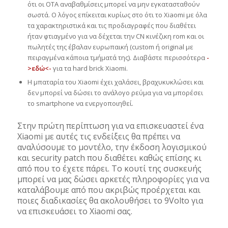
ότι οι OTA αναβαθμίσεις μπορεί να μην εγκατασταθούν
σωστά. Ο λόγος επίκειται κυρίως στο ότι το Xiaomi με όλα
τα χαρακτηριστικά και τις προδιαγραφές που διαθέτει
ήταν φτιαγμένο για να δέχεται την CN κινέζικη rom και οι
πωλητές της έβαλαν ευρωπαική (custom ή original με
πειραγμένα κάποια τμήματά της). Διαβάστε περισσότερα
-
>εδώ<-
για τα hard brick Xiaomi.
Η μπαταρία του Xiaomi έχει χαλάσει, βραχυκυκλώσει και
δεν μπορεί να δώσει το ανάλογο ρεύμα για να μπορέσει
το smartphone να ενεργοποιηθεί.
Στην πρώτη περίπτωση για να επισκευαστεί ένα
Xiaomi με αυτές τις ενδείξεις θα πρέπει να
αναλύσουμε το μοντέλο, την έκδοση λογισμικού
και security patch που διαθέτει καθώς επίσης κι
από που το έχετε πάρει. Το κουτί της συσκευής
μπορεί να μας δώσει αρκετές πληροφορίες για να
καταλάβουμε από που ακριβώς προέρχεται και
ποιες διαδικασίες θα ακολουθήσει το 9Volto για
να επισκευάσει το Xiaomi σας.