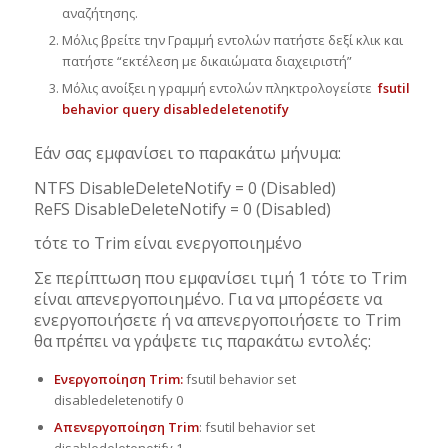
αναζήτησης.
Μόλις βρείτε την Γραμμή εντολών πατήστε δεξί κλικ και
πατήστε “εκτέλεση με δικαιώματα διαχειριστή”
Μόλις ανοίξει η γραμμή εντολών πληκτρολογείστε
fsutil
behavior query disabledeletenotify
Εάν σας εμφανίσει το παρακάτω μήνυμα:
NTFS DisableDeleteNotify = 0 (Disabled)
ReFS DisableDeleteNotify = 0 (Disabled)
τότε το Trim είναι ενεργοποιημένο
Σε περίπτωση που εμφανίσει τιμή 1 τότε το Trim
είναι απενεργοποιημένο. Για να μπορέσετε να
ενεργοποιήσετε ή να απενεργοποιήσετε το Trim
θα πρέπει να γράψετε τις παρακάτω εντολές:
Ενεργοποίηση Trim:
fsutil behavior set
disabledeletenotify 0
Απενεργοποίηση Trim
: fsutil behavior set
disabledeletenotify 1