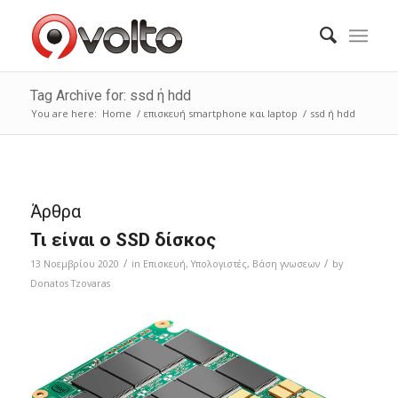
Tag Archive for: ssd ή hdd
You are here:
Home
/
επισκευή smartphone και laptop
/
ssd ή hdd
Άρθρα
Τι είναι o SSD δίσκος
/
/
13 Νοεμβρίου 2020
in
Επισκευή
,
Υπολογιστές
,
Bάση γνωσεων
by
Donatos Tzovaras