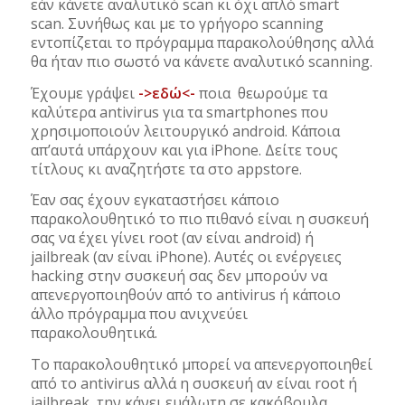
εάν κάνετε αναλυτικό scan κι όχι απλό smart
scan. Συνήθως και με το γρήγορο scanning
εντοπίζεται το πρόγραμμα παρακολούθησης αλλά
θα ήταν πιο σωστό να κάνετε αναλυτικό scanning.
Έχουμε γράψει
->εδώ<-
ποια θεωρούμε τα
καλύτερα antivirus για τα smartphones που
χρησιμοποιούν λειτουργικό android. Κάποια
απ’αυτά υπάρχουν και για iPhone. Δείτε τους
τίτλους κι αναζητήστε τα στο appstore.
Έαν σας έχουν εγκαταστήσει κάποιο
παρακολουθητικό το πιο πιθανό είναι η συσκευή
σας να έχει γίνει root (αν είναι android) ή
jailbreak (αν είναι iPhone). Αυτές οι ενέργειες
hacking στην συσκευή σας δεν μπορούν να
απενεργοποιηθούν από το antivirus ή κάποιο
άλλο πρόγραμμα που ανιχνεύει
παρακολουθητικά.
Το παρακολουθητικό μπορεί να απενεργοποιηθεί
από το antivirus αλλά η συσκευή αν είναι root ή
jailbreak, την κάνει ευάλωτη σε κακόβουλα