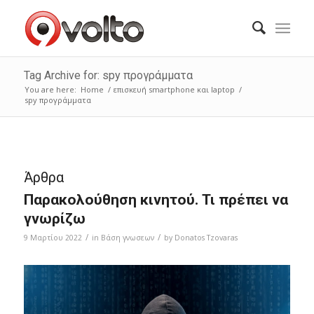
Tag Archive for: spy προγράμματα
You are here:
Home
/
επισκευή smartphone και laptop
/
spy προγράμματα
Άρθρα
Παρακολούθηση κινητού. Τι πρέπει να
γνωρίζω
/
/
9 Μαρτίου 2022
in
Bάση γνωσεων
by
Donatos Tzovaras