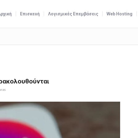
Αρχική
Επισκευή
Λογισμικές Επεμβάσεις
Web Hosting
αρακολουθούνται
aras