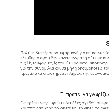
Πολύ ενδιαφέρουσα εφαρμογή για επικοινωνία 
ελευθερία αφού δεν κάνεις εγγραφή ούτε με κινη
τις λίγες εφαρμογές που θεωρούνται αποκεντρω
για την συνομιλία και να μην χρησιμοποιείς του
πραγματικά υποστηρίζει πλήρως την ανωνυμία
Tι πρέπει να γνωρίζ
Θα πρέπει να γνωρίζετε ότι όλες σχεδόν οι ε
κρυπτογράφησης. το whats up, το viber, το mess