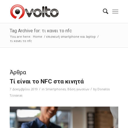
Tag Archive for: τι κανει το nfc
You are here:
Home
/
επισκευή smartphone και laptop
/
τι κανει το nfc
Άρθρα
Τί είναι το NFC στα κινητά
/
/
7 Δεκεμβρίου 2019
in
Smartphones
,
Bάση γνωσεων
by
Donatos
Tzovaras