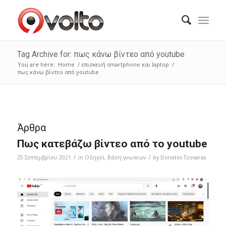
Tag Archive for: πως κάνω βίντεο από youtube
You are here:
Home
/
επισκευή smartphone και laptop
/
πως κάνω βίντεο από youtube
Άρθρα
Πως κατεβάζω βίντεο από το youtube
/
/
25 Σεπτεμβρίου 2021
in
Οδηγοί
,
Bάση γνωσεων
by
Donatos Tzovaras