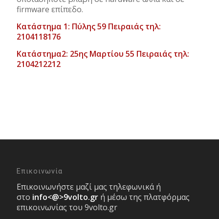
firmware επίπεδο.
Κατάστημα 1: Πύλης 59 Πειραιάς τηλ:
2104118176
Κατάστημα2: 25ης Μαρτίου 55 Πειραιάς τηλ:
2104212212
Επικοινωνία
Επικοινωνήστε μαζί μας τηλεφωνικά ή
στο
info<@>9volto.gr
ή μέσω της πλατφόρμας
επικοινωνίας του 9volto.gr