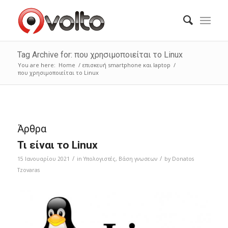
Tag Archive for: που χρησιμοποιείται το Linux
You are here:
Home
/
επισκευή smartphone και laptop
/
που χρησιμοποιείται το Linux
Άρθρα
Τι είναι το Linux
/
/
15 Ιανουαρίου 2021
in
Υπολογιστές
,
Bάση γνωσεων
by
Donatos
Tzovaras