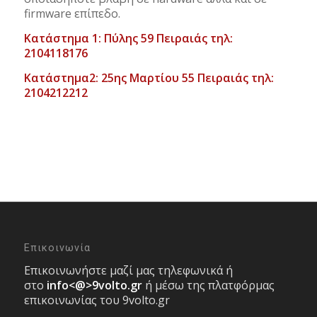
firmware επίπεδο.
Κατάστημα 1: Πύλης 59 Πειραιάς τηλ:
2104118176
Κατάστημα2: 25ης Μαρτίου 55 Πειραιάς τηλ:
2104212212
Επικοινωνία
Επικοινωνήστε μαζί μας τηλεφωνικά ή
στο
info<@>9volto.gr
ή μέσω της πλατφόρμας
επικοινωνίας του 9volto.gr