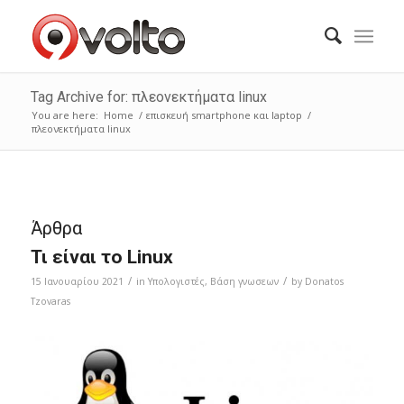
Tag Archive for: πλεονεκτήματα linux
You are here:
Home
/
επισκευή smartphone και laptop
/
πλεονεκτήματα linux
Άρθρα
Τι είναι το Linux
/
/
15 Ιανουαρίου 2021
in
Υπολογιστές
,
Bάση γνωσεων
by
Donatos
Tzovaras