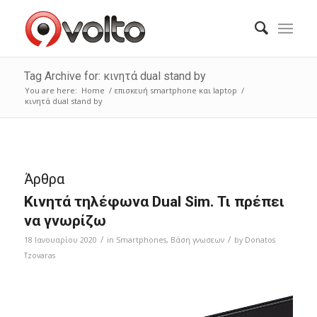
Tag Archive for: κινητά dual stand by
You are here:
Home
/
επισκευή smartphone και laptop
/
κινητά dual stand by
Άρθρα
Κινητά τηλέφωνα Dual Sim. Τι πρέπει
να γνωρίζω
/
/
18 Ιανουαρίου 2020
in
Smartphones
,
Bάση γνωσεων
by
Donatos
Tzovaras