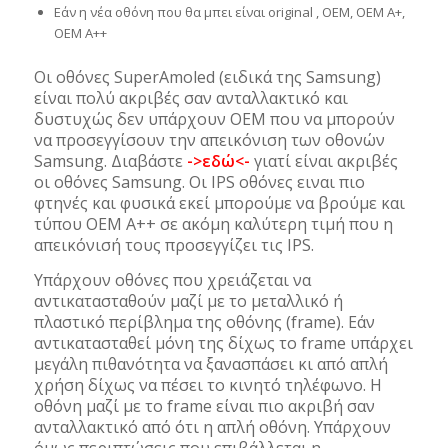
Eάν η νέα οθόνη που θα μπει είναι original , OEM, OEM A+,
OEM A++
Οι οθόνες SuperAmoled (ειδικά της Samsung)
είναι πολύ ακριβές σαν ανταλλακτικό και
δυστυχώς δεν υπάρχουν OEM που να μπορούν
να προσεγγίσουν την απεικόνιση των οθονών
Samsung. Διαβάστε
->εδώ<-
γιατί είναι ακριβές
οι οθόνες Samsung. Οι IPS οθόνες ειναι πιο
φτηνές και φυσικά εκεί μπορούμε να βρούμε και
τύπου OEM A++ σε ακόμη καλύτερη τιμή που η
απεικόνισή τους προσεγγίζει τις IPS.
Υπάρχουν οθόνες που χρειάζεται να
αντικατασταθούν μαζί με το μεταλλικό ή
πλαστικό περίβλημα της οθόνης (frame). Εάν
αντικατασταθεί μόνη της δίχως το frame υπάρχει
μεγάλη πιθανότητα να ξανασπάσει κι από απλή
χρήση δίχως να πέσει το κινητό τηλέφωνο. Η
οθόνη μαζί με το frame είναι πιο ακριβή σαν
ανταλλακτικό από ότι η απλή οθόνη. Υπάρχουν
όμως περιπτώσεις που επιβάλλεται η