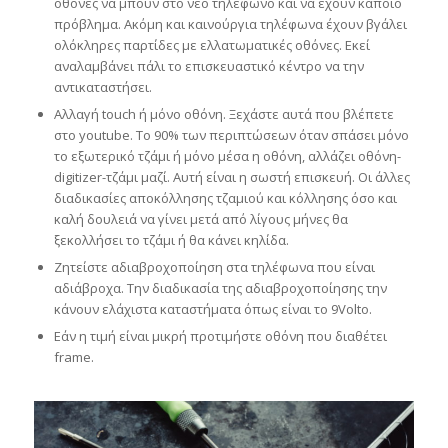
οθόνες να μπουν στο νέο τηλέφωνο και να έχουν κάποιο
πρόβλημα. Ακόμη και καινούργια τηλέφωνα έχουν βγάλει
ολόκληρες παρτίδες με ελλατωματικές οθόνες. Εκεί
αναλαμβάνει πάλι το επισκευαστικό κέντρο να την
αντικαταστήσει.
Αλλαγή touch ή μόνο οθόνη. Ξεχάστε αυτά που βλέπετε
στο youtube. Το 90% των περιπτώσεων όταν σπάσει μόνο
το εξωτερικό τζάμι ή μόνο μέσα η οθόνη, αλλάζει οθόνη-
digitizer-τζάμι μαζί. Αυτή είναι η σωστή επισκευή. Οι άλλες
διαδικασίες αποκόλλησης τζαμιού και κόλλησης όσο και
καλή δουλειά να γίνει μετά από λίγους μήνες θα
ξεκολλήσει το τζάμι ή θα κάνει κηλίδα.
Ζητείστε αδιαβροχοποίηση στα τηλέφωνα που είναι
αδιάβροχα. Την διαδικασία της αδιαβροχοποίησης την
κάνουν ελάχιστα καταστήματα όπως είναι το 9Volto.
Εάν η τιμή είναι μικρή προτιμήστε οθόνη που διαθέτει
frame.