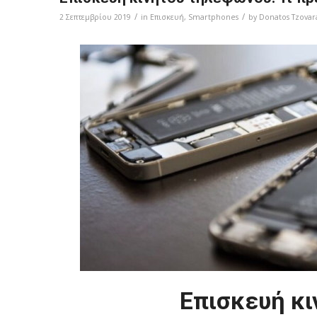
/
/
2 Σεπτεμβρίου 2019
in
Επισκευή
,
Smartphones
by
Donatos Tzovar
Eπισκευή κ