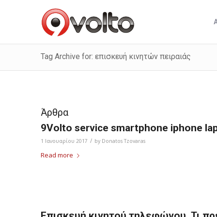
Tag Archive for: επισκευή κινητών πειραιάς
Άρθρα
9Volto service smartphone iphone la
/
1 Ιανουαρίου 2017
by
Donatos Tzovaras
Read more
Eπισκευή κινητού τηλεφώνου. Τι π