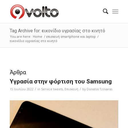
Tag Archive for: εικονίδιο υγρασίας στο κινητό
You are here:
Home
/
επισκευή smartphone και laptop
/
εικονίδιο υγρασίας στο κινητό
Άρθρα
Υγρασία στην φόρτιση του Samsung
/
/
15 Ιουλίου 2022
in
Service tweets
,
Επισκευή
by
Donatos Tzovaras