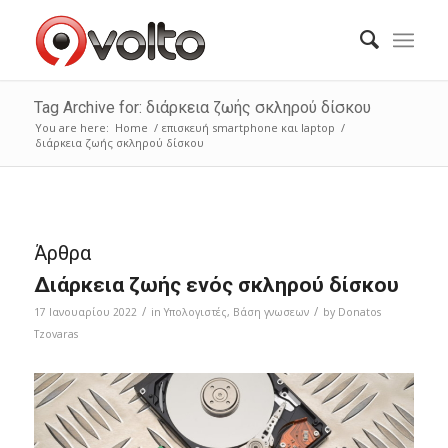
Tag Archive for: διάρκεια ζωής σκληρού δίσκου
You are here:
Home
/
επισκευή smartphone και laptop
/
διάρκεια ζωής σκληρού δίσκου
Άρθρα
Διάρκεια ζωής ενός σκληρού δίσκου
/
/
17 Ιανουαρίου 2022
in
Υπολογιστές
,
Bάση γνωσεων
by
Donatos
Tzovaras