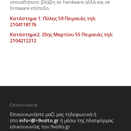
οποιαδήποτε βλάβη σε hardware αλλά και σε
firmware επίπεδο.
Κατάστημα 1: Πύλης 59 Πειραιάς τηλ:
2104118176
Κατάστημα2: 25ης Μαρτίου 55 Πειραιάς τηλ:
2104212212
Επικοινωνία
Επικοινωνήστε μαζί μας τηλεφωνικά ή
στο
info<@>9volto.gr
ή μέσω της πλατφόρμας
επικοινωνίας του 9volto.gr