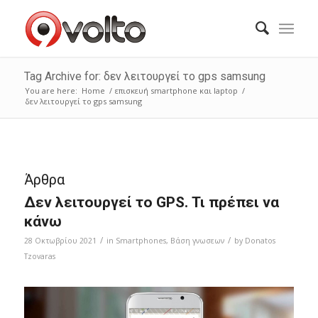
Tag Archive for: δεν λειτουργεί το gps samsung
You are here:
Home
/
επισκευή smartphone και laptop
/
δεν λειτουργεί το gps samsung
Άρθρα
Δεν λειτουργεί το GPS. Τι πρέπει να
κάνω
/
/
28 Οκτωβρίου 2021
in
Smartphones
,
Bάση γνωσεων
by
Donatos
Tzovaras