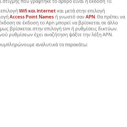
ι στιγμής που γράφτηκε το άρθρο είναι η έκδοση 10.
 επιλογή
Wifi και Internet
και μετά στην επιλογή
ιλογή
Access Point Names
ή γνωστό σαν
APN
. Θα πρέπει να
 έκδοση σε έκδοση το Apn μπορεί να βρίσκεται σε άλλο
ως βρίσκεται στην επιλογή sim ή ρυθμίσεις δικτύων.
ενού ρυθμίσεων έχει αναζήτηση ψάξτε την λέξη APN.
 συμπληρώνουμε αναλυτικά τα παρακάτω: