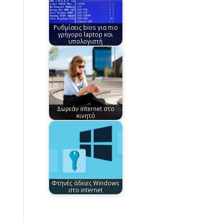
Ρυθμίσεις bios για πιο
γρήγορο laptop και
υπολογιστή
Δωρεάν internet στο
κινητό
Φτηνές άδειες Windows
στο internet