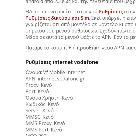
android από 2.3 έως και την τελευταία που μέχρ
ΘΑ πρέπει να μπείτε στο μενού
Ρυθμίσεις
στην
Ρυθμίσεις δικτύου και Sim
. Εκεί υπάρχει η επ
γνωρίζεται ότι από μοντέλο σε μοντέλο κι από
σημείου του μενού ρυθμίσεων. Σχεδόν πάντα όμ
Μέσα σε αυτά τα μενού ψάξτε το APN. Εάν το μ
Πατάμε το κουμπί + ή προσθήκη νέου APN και
Ρυθμίσεις internet vodafone
Όνομα: Vf Mobile Internet
APN: internet.vodafone.gr
Proxy: Κενό
Port: Κενό
Όνομα Χρήστη: Κενό
Κωδικός: Κενό
Server: Κενό
MMSC: Κενό
MMS Proxy: Κενό
MMS Port: Κενό
MCC: 202