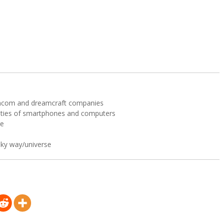
mcom and dreamcraft companies
ities of smartphones and computers
re
lky way/universe