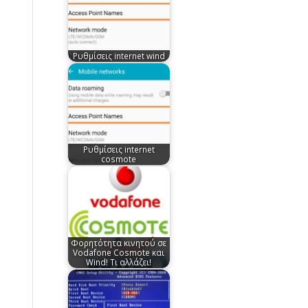
Ρυθμίσεις internet wind
Ρυθμίσεις internet
cosmote
Φορητότητα κινητού σε
Vodafone Cosmote και
Wind! Τι αλλάζει!