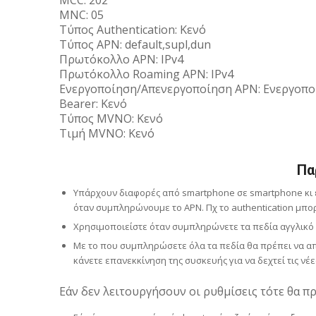
MNC: 05
Τύπος Αuthentication: Κενό
Τύπος APN: default,supl,dun
Πρωτόκολλο APN: IPv4
Πρωτόκολλο Roaming APN: IPv4
Ενεργοποίηση/Απενεργοποίηση APN: Ενεργοπο
Bearer: Κενό
Τύπος MVNO: Κενό
Τιμή MVNO: Kενό
Πα
Υπάρχουν διαφορές από smartphone σε smartphone κι ε
όταν συμπληρώνουμε το APN. Πχ το authentication μπορε
Χρησιμοποιείστε όταν συμπληρώνετε τα πεδία αγγλικό πλ
Με το που συμπληρώσετε όλα τα πεδία θα πρέπει να απ
κάνετε επανεκκίνηση της συσκευής για να δεχτεί τις νέε
Εάν δεν λειτουργήσουν οι ρυθμίσεις τότε θα πρ