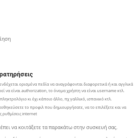
ίηση
ρατηρήσεις
νδέχεται ορισμένα πεδία να αναγράφονται διαφορετικά ή και αγγλικά
ί να είναι authorization, το όνομα χρήστη να είναι username κτλ.
ηκτρολόγιο κι όχι κάποιο άλλο, πχ γαλλικό, ισπανικό κτλ.
οθηκεύσετε το προφιλ που δημιουργήσατε, να το επιλέξετε και να
ς ρυθμίσεις internet
έπει να κοιτάξετε τα παρακάτω στην συσκευή σας.