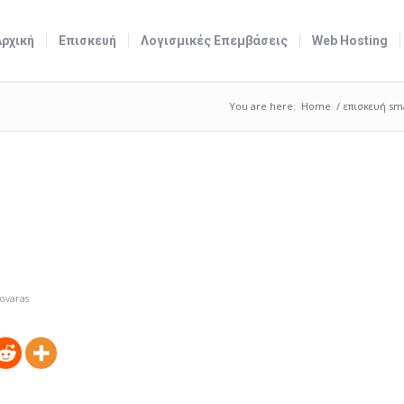
Αρχική
Επισκευή
Λογισμικές Επεμβάσεις
Web Hosting
You are here:
Home
/
επισκευή sm
ovaras