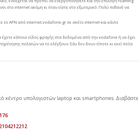
ικό, ενδέχεται να πρέπει να ενεργοποιήσετε και την επιλογή roaming
οι στο internet ακόμη κι όταν είστε στο εξωτερικό. Πολύ πιθανό να
 το APN από internet.vodafone.gr σε σκέτο internet και κάντε
α έχετε κάποιο είδος φραγής στα δεδομένα από την vodafone ή να έχει
ηρέτησης πελατών να το ελέγξουν. Εάν δεν δουν τίποτε κι εκεί πείτε
ικό κέντρο υπολογιστών laptop και smartphones. Διαβάστε
176
 2104212212