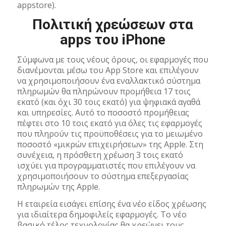
appstore).
Πολιτική χρεώσεων στα
apps του iPhone
Σύμφωνα με τους νέους όρους, οι εφαρμογές που
διανέμονται μέσω του App Store και επιλέγουν
να χρησιμοποιήσουν ένα εναλλακτικό σύστημα
πληρωμών θα πληρώνουν προμήθεια 17 τοις
εκατό (και όχι 30 τοις εκατό) για ψηφιακά αγαθά
και υπηρεσίες. Αυτό το ποσοστό προμήθειας
πέφτει στο 10 τοις εκατό για όλες τις εφαρμογές
που πληρούν τις προϋποθέσεις για το μειωμένο
ποσοστό «μικρών επιχειρήσεων» της Apple. Στη
συνέχεια, η πρόσθετη χρέωση 3 τοις εκατό
ισχύει για προγραμματιστές που επιλέγουν να
χρησιμοποιήσουν το σύστημα επεξεργασίας
πληρωμών της Apple.
Η εταιρεία εισάγει επίσης ένα νέο είδος χρέωσης
για ιδιαίτερα δημοφιλείς εφαρμογές. Το νέο
βασικό τέλος τεχνολογίας θα χρεώνει τους