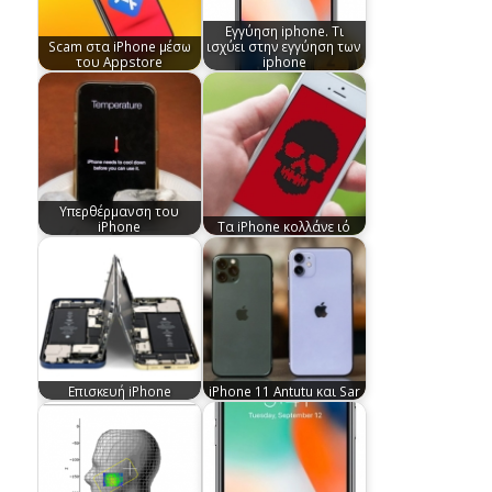
Εγγύηση iphone. Τι
Scam στα iPhone μέσω
ισχύει στην εγγύηση των
του Appstore
iphone
Υπερθέρμανση του
iPhone
Tα iPhone κολλάνε ιό
Επισκευή iPhone
iPhone 11 Antutu και Sar