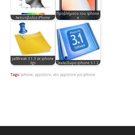
Προβλήματα του iphone
Ακτινοβολία iPhone
x
JailBreak 3.1.3 σε iphone
3gs
Ξεκλείδωμα iphone 3.1.2
Tags:
Iphone
,
appstore
,
νέο appstore για iphone