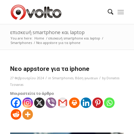
επισκευή smartphone και laptop
You are here:
Home
/
επισκευή smartphone και laptop
/
Smartphones
/
Nεο appstore για τα iphone
Nεο appstore για τα iphone
/
/
27 Φεβρουαρίου 2024
in
Smartphones
,
Bάση γνωσεων
by
Donatos
Tzovaras
Μοιραστείτε το άρθρο