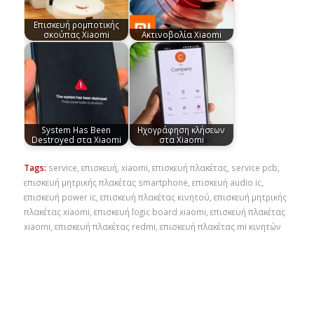
Επισκευή ρομποτικής
σκούπας Xiaomi
Ακτινοβολία Xiaomi
System Has Been
Ηχογράφηση κλήσεων
Destroyed στα Xiaomi
στα Xiaomi
Tags:
service
,
επισκευή
,
xiaomi
,
επισκευή πλακέτας
,
service pcb
,
επισκευή μητρικής πλακέτας smartphone
,
επισκευή audio ic
,
επισκευή power ic
,
επισκευή πλακέτας κινητού
,
επισκευή μητρικής
πλακέτας xiaomi
,
επισκευή logic board xiaomi
,
επισκευή πλακέτας
xiaomi
,
επισκευή πλακέτας redmi
,
επισκευή πλακέτας mi κινητών