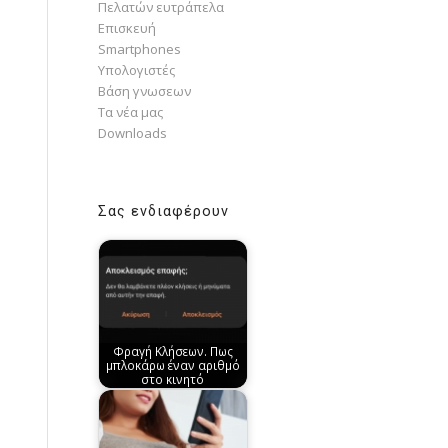
Πελατών ευτράπελα
Επισκευή
Smartphones
Υπολογιστές
Bάση γνωσεων
Τα νέα μας
Downloads
Σας ενδιαφέρουν
Φραγή Κλήσεων. Πως
μπλοκάρω έναν αριθμό
στο κινητό