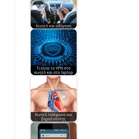
Κινητό και οδήγηση
Τι είναι το VPN στο
κινητό και στο laptop
Κινητό τηλέφωνο και
βηματοδότης