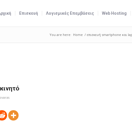
Αρχική
Επισκευή
Λογισμικές Επεμβάσεις
Web Hosting
You are here:
Home
/
επισκευή smartphone και la
κινητό
ovaras