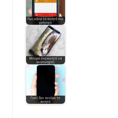
Πως κάνω το κινητό πιο
γρήγορο
Μπορεί ένα κινητό να
ανατιναχτεί;
Γιατί δεν ανοίγει το
κινητό