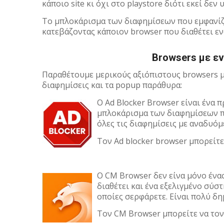
κάποιο site κι όχι στο playstore διότι εκεί δεν
To μπλοκάρισμα των διαφημίσεων που εμφανίζο
κατεβάζοντας κάποιον browser που διαθέτει εν
Browsers με ε
Παραθέτουμε μερικoύς αξιόπιστους browsers μ
διαφημίσεις και τα popup παράθυρα:
Ο Ad Blocker Browser είναι ένα
μπλοκάρισμα των διαφημίσεων πο
όλες τις διαφημίσεις με αναδυόμ
Τον Ad blocker browser μπορείτ
O CM Browser δεν είνα μόνο ένα
διαθέτει και ένα εξελιγμένο σύσ
οποίες σερφάρετε. Είναι πολύ δη
Τον CM Browser μπορείτε να το