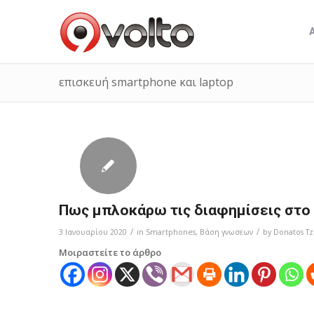
επισκευή smartphone και laptop
Πως μπλοκάρω τις διαφημίσεις στο 
/
/
3 Ιανουαρίου 2020
in
Smartphones
,
Bάση γνωσεων
by
Donatos Tz
Μοιραστείτε το άρθρο