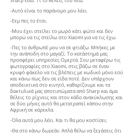
Sharp εδώ. Τι το θέλεις του λέω;
-Αυτό είναι το παράνομο μου λέει.
-Εεμ πες το έτσι.
-Μου έχει στείλει το μωρό κάτι φώτο και δεν
μπορώ να τις στείλω στο Xiaomi για να τις έχω.
-Πες το άνθρωπέ μου να σε φτιάξω. Μπήκες με
την ανάποδη στο μαγαζί. Το κατάστημά μας
προσφέρει υπηρεσίες Ομερτά. Σου μεταφέρω τις
φωτογραφίες στο Xiaomi, στις βάζω σε έναν
κρυφό φάκελο να τις βλέπεις με κωδικό μόνο εσύ
και κάνω πως δεν σε είδα ποτέ. Δεν υπάρχουν
αποδεικτικά στο κινητό, καθαρίζουμε και τα
δακτυλικά μας αποτυπώματα από Sharp και άμα
θέλεις το ρίχνεις και στον κάδο ανακύκλωσης και
σε δύο μήνες αυτό θα μετατραπεί κάπου στην
Αφρική σε κάρεκλα.
-Όλα αυτά μου λέει. Και τι θα μου κοστίσει;
-Θα στο κάνω δωρεάν. Απλά θέλω να ξεχάσεις ότι