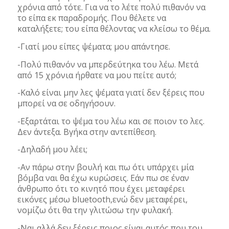
χρόνια από τότε. Για να το λέτε πολύ πιθανόν να
το είπα εκ παραδρομής. Που θέλετε να
καταλήξετε; του είπα θέλοντας να κλείσω το θέμα.
-Γιατί μου είπες ψέματα; μου απάντησε.
-Πολύ πιθανόν να μπερδεύτηκα του λέω. Μετά
από 15 χρόνια ήρθατε να μου πείτε αυτό;
-Καλό είναι μην λες ψέματα γιατί δεν ξέρεις που
μπορεί να σε οδηγήσουν.
-Εξαρτάται το ψέμα του λέω και σε ποιον το λες.
Δεν άντεξα. Βγήκα στην αντεπίθεση.
-Δηλαδή μου λέει;
-Αν πάρω στην βουλή και πω ότι υπάρχει μία
βόμβα ναι θα έχω κυρώσεις. Εάν πω σε έναν
άνθρωπο ότι το κινητό που έχει μεταφέρει
εικόνες μέσω bluetooth,ενώ δεν μεταφέρει,
νομίζω ότι θα την γλιτώσω την φυλακή.
-Ναι αλλά δεν ξέρεις ποιος είναι αυτός που του