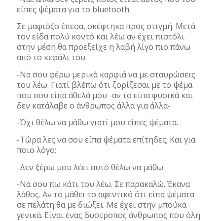
είπες ψέματα για το bluetooth.
Σε μαφιόζο έπεσα, σκέφτηκα προς στιγμή. Μετά
τον είδα πολύ κοντό και λέω αν έχει πιστόλι
στην μέση θα προεξείχε η λαβή λίγο πιο πάνω
από το κεφάλι του.
-Να σου φέρω μερικά καρφιά να με σταυρώσεις
του λέω. Γιατί βλέπω ότι ζορίζεσαι με το ψέμα
που σου είπα άθελά μου -αν το είπα φυσικά και
δεν κατάλαβε ο άνθρωπος άλλα για άλλα-
-Όχι θέλω να μάθω γιατί μου είπες ψέματα.
-Τώρα λες να σου είπα ψέματα επίτηδες; Και για
ποιο λόγο;
-Δεν ξέρω μου λέει αυτό θέλω να μάθω.
-Να σου πω κάτι του λέω. Σε παρακαλώ. Έκανα
λάθος. Αν το μάθει το αφεντικό ότι είπα ψέματα
σε πελάτη θα με διώξει. Με έχει στην μπούκα
γενικά. Είναι ένας δύστροπος άνθρωπος που όλη