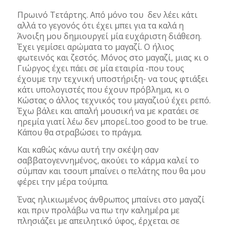
Πρωινό Τετάρτης. Από μόνo του δεν λέει κάτι
αλλά το γεγονός ότι έχει μπει για τα καλά η
Άνοιξη μου δημιουργεί μία ευχάριστη διάθεση.
Έχει γεμίσει αρώματα το μαγαζί. Ο ήλιος
φωτεινός και ζεστός. Μόνος στο μαγαζί, μιας κι ο
Γιώργος έχει πάει σε μία εταιρία -που τους
έχουμε την τεχνική υποστήριξη- να τους φτιάξει
κάτι υπολογιστές που έχουν πρόβλημα, κι ο
Κώστας ο άλλος τεχνικός του μαγαζιού έχει ρεπό.
Έχω βάλει και απαλή μουσική να με κρατάει σε
ηρεμία γιατί λέω δεν μπορεί..too good to be true.
Κάπου θα στραβώσει το πράγμα.
Και καθώς κάνω αυτή την σκέψη σαν
σαββατογεννημένος, ακούει το κάρμα καλεί το
σύμπαν και τσουπ μπαίνει ο πελάτης που θα μου
φέρει την μέρα τούμπα.
Ένας ηλικιωμένος άνθρωπος μπαίνει στο μαγαζί
και πριν προλάβω να πω την καλημέρα με
πλησιάζει με απειλητικό ύφος, έρχεται σε