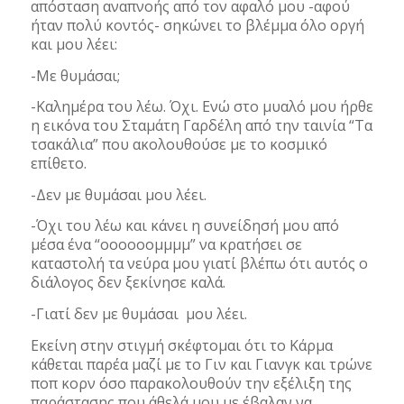
απόσταση αναπνοής από τον αφαλό μου -αφού
ήταν πολύ κοντός- σηκώνει το βλέμμα όλο οργή
και μου λέει:
-Με θυμάσαι;
-Καλημέρα του λέω. Όχι. Ενώ στο μυαλό μου ήρθε
η εικόνα του Σταμάτη Γαρδέλη από την ταινία “Τα
τσακάλια” που ακολουθούσε με το κοσμικό
επίθετο.
-Δεν με θυμάσαι μου λέει.
-Όχι του λέω και κάνει η συνείδησή μου από
μέσα ένα “ooooooμμμμ” να κρατήσει σε
καταστολή τα νεύρα μου γιατί βλέπω ότι αυτός ο
διάλογος δεν ξεκίνησε καλά.
-Γιατί δεν με θυμάσαι μου λέει.
Εκείνη στην στιγμή σκέφτομαι ότι το Κάρμα
κάθεται παρέα μαζί με το Γιν και Γιανγκ και τρώνε
ποπ κορν όσο παρακολουθούν την εξέλιξη της
παράστασης που άθελά μου με έβαλαν να