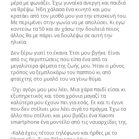
μέρα με φωνάζει. Έχω γυναίκα άνεργη και παιδιά
να θρέψω. Ήδη χάλασα ένα κινητό και μου
κρατάει από τον μισθό μου για την επισκευή του.
Με περιμένει στην γωνία να με απολύσει. Κι εγώ
κοντεύω τα 50 και αν χάσω την δουλειά ποιος
άλλος θα με πάρει να δουλέψω σε αυτή την
ηλικία;
Δεν ξέρω γιατί το έκανα. Έτσι μου βγήκε. Είναι
από τις περιπτώσεις που είπα ένα από τα
μεγαλύτερα ψέματα της ζωής μου. Ήταν ο μόνος
τρόπος να ξεμπλοκάρω τον παππού κι από
φταίχτης στο μυαλό του να γίνω θύμα.
-Όχι αγόρι μου μου λέει. Μια χάρα παιδί είσαι κι
εξυπηρετικός και τόσα χρόνια μαγαζί τα
καλύτερα μου έχουν πει για εσάς. Εε και τι έγινε
που δεν στέλνει μου λέει σιγά το πράγμα. Έχω το
άλλο που στέλνει και μου βγάζει ένα Xiaomi
smartphone ένα μοντέλο από τις ναυαρχίδες της.
-Καλά έχεις τέτοιο τηλέφωνο και ήρθες με το