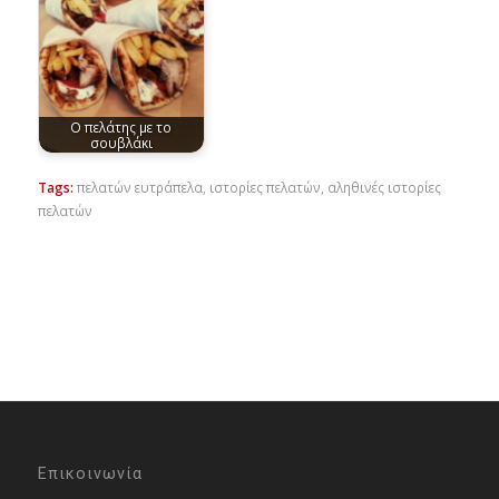
Ο πελάτης με το
σουβλάκι
Tags:
πελατών ευτράπελα
,
ιστορίες πελατών
,
αληθινές ιστορίες
πελατών
Επικοινωνία