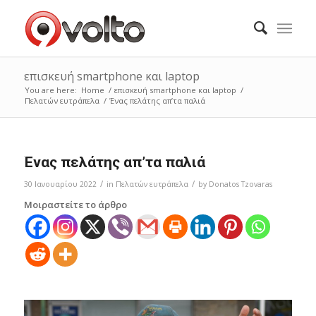
επισκευή smartphone και laptop
You are here:
Home
/
επισκευή smartphone και laptop
/
Πελατών ευτράπελα
/
Ένας πελάτης απ’τα παλιά
Ένας πελάτης απ’τα παλιά
/
/
30 Ιανουαρίου 2022
in
Πελατών ευτράπελα
by
Donatos Tzovaras
Μοιραστείτε το άρθρο