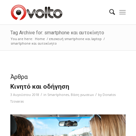
Tag Archive for: smartphone και αυτοκίνητο
You are here:
Home
/
επισκευή smartphone και laptop
/
smartphone και αυτοκίνητο
Άρθρα
Κινητό και οδήγηση
/
/
3 Αυγούστου 2018
in
Smartphones
,
Bάση γνωσεων
by
Donatos
Tzovaras