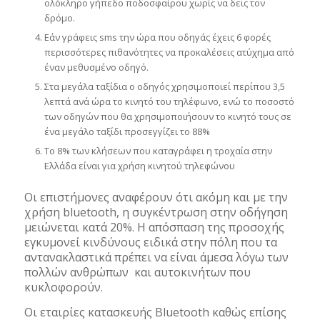
ολόκληρο γήπεδο ποδοσφαίρου χωρίς να δεις τον
δρόμο.
Εάν γράφεις sms την ώρα που οδηγάς έχεις 6 φορές
περισσότερες πιθανότητες να προκαλέσεις ατύχημα από
έναν μεθυσμένο οδηγό.
Στα μεγάλα ταξίδια ο οδηγός χρησιμοποιεί περίπου 3,5
λεπτά ανά ώρα το κινητό του τηλέφωνο, ενώ το ποσοστό
των οδηγών που θα χρησιμοποιήσουν το κινητό τους σε
ένα μεγάλο ταξίδι προσεγγίζει το 88%
Το 8% των κλήσεων που καταγράφει η τροχαία στην
Ελλάδα είναι για χρήση κινητού τηλεφώνου
Οι επιστήμονες αναφέρουν ότι ακόμη και με την
χρήση bluetooth, η συγκέντρωση στην οδήγηση
μειώνεται κατά 20%. Η απόσπαση της προσοχής
εγκυμονεί κινδύνους ειδικά στην πόλη που τα
αντανακλαστικά πρέπει να είναι άμεσα λόγω των
πολλών ανθρώπων και αυτοκινήτων που
κυκλοφορούν.
Οι εταιρίες κατασκευής Bluetooth καθώς επίσης