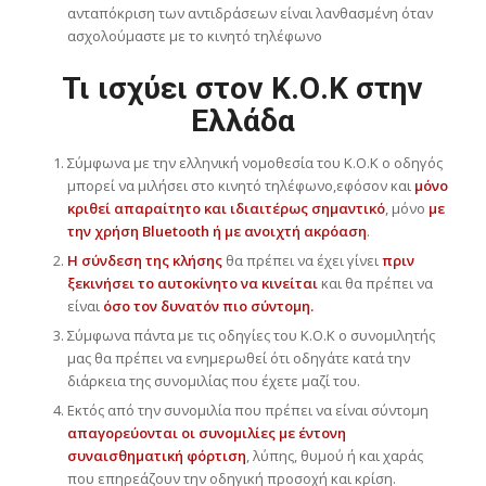
ανταπόκριση των αντιδράσεων είναι λανθασμένη όταν
ασχολούμαστε με το κινητό τηλέφωνο
Τι ισχύει στον Κ.Ο.Κ στην
Ελλάδα
Σύμφωνα με την ελληνική νομοθεσία του Κ.Ο.Κ ο οδηγός
μπορεί να μιλήσει στο κινητό τηλέφωνο,εφόσον και
μόνο
κριθεί απαραίτητο και ιδιαιτέρως σημαντικό
, μόνο
με
την χρήση Bluetooth ή με ανοιχτή ακρόαση
.
Η σύνδεση της κλήσης
θα πρέπει να έχει γίνει
πριν
ξεκινήσει το αυτοκίνητο
να κινείται
και θα πρέπει να
είναι
όσο τον δυνατόν πιο σύντομη.
Σύμφωνα πάντα με τις οδηγίες του Κ.Ο.Κ ο συνομιλητής
μας θα πρέπει να ενημερωθεί ότι οδηγάτε κατά την
διάρκεια της συνομιλίας που έχετε μαζί του.
Εκτός από την συνομιλία που πρέπει να είναι σύντομη
απαγορεύονται οι συνομιλίες με έντονη
συναισθηματική φόρτιση
, λύπης, θυμού ή και χαράς
που επηρεάζουν την οδηγική προσοχή και κρίση.