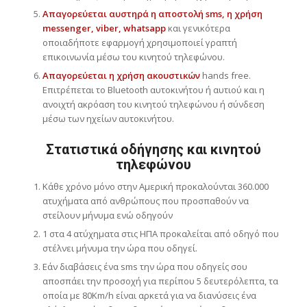
Απαγορεύεται αυστηρά η αποστολή sms, η χρήση
messenger, viber, whatsapp
και γενικότερα
οποιαδήποτε εφαρμογή χρησιμοποιεί γραπτή
επικοινωνία μέσω του κινητού τηλεφώνου.
Απαγορεύεται η χρήση ακουστικών
hands free.
Επιτρέπεται το Bluetooth αυτοκινήτου ή αυτιού και η
ανοιχτή ακρόαση του κινητού τηλεφώνου ή σύνδεση
μέσω των ηχείων αυτοκινήτου.
Στατιστικά οδήγησης και κινητού
τηλεφώνου
Κάθε χρόνο μόνο στην Αμερική προκαλούνται 360.000
ατυχήματα από ανθρώπους που προσπαθούν να
στείλουν μήνυμα ενώ οδηγούν
1 στα 4 ατύχηματα στις ΗΠΑ προκαλείται από οδηγό που
στέλνει μήνυμα την ώρα που οδηγεί.
Εάν διαβάσεις ένα sms την ώρα που οδηγείς σου
αποσπάει την προσοχή για περίπου 5 δευτερόλεπτα, τα
οποία με 80Km/h είναι αρκετά για να διανύσεις ένα