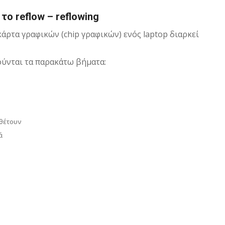
το reflow – reflowing
κάρτα γραφικών (chip γραφικών) ενός laptop διαρκεί
τούνται τα παρακάτω βήματα:
αθέτουν
ά