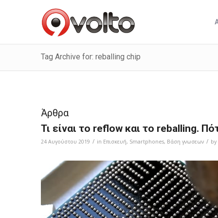
Tag Archive for: reballing chip
Άρθρα
Τι είναι το reflow και το reballing. Π
/
/
24 Αυγούστου 2019
in
Επισκευή
,
Smartphones
,
Bάση γνωσεων
by