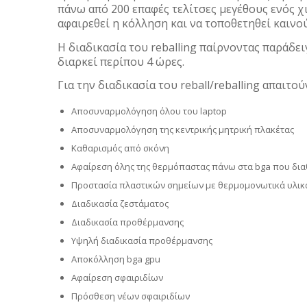
πάνω από 200 επαφές τελίτσες μεγέθους ενός χι
αφαιρεθεί η κόλληση και να τοποθετηθεί καινού
Η διαδικασία του reballing παίρνοντας παράδει
διαρκεί περίπου 4 ώρες.
Για την διαδικασία του reball/reballing απαιτο
Αποσυναρμολόγηση όλου του laptop
Αποσυναρμολόγηση της κεντρικής μητρική πλακέτας
Καθαρισμός από σκόνη
Αφαίρεση όλης της θερμόπαστας πάνω στα bga που δι
Προστασία πλαστικών σημείων με θερμομονωτικά υλικ
Διαδικασία ζεστάματος
Διαδικασία προθέρμανσης
Υψηλή διαδικασία προθέρμανσης
Αποκόλληση bga gpu
Αφαίρεση σφαιριδίων
Πρόσθεση νέων σφαιριδίων