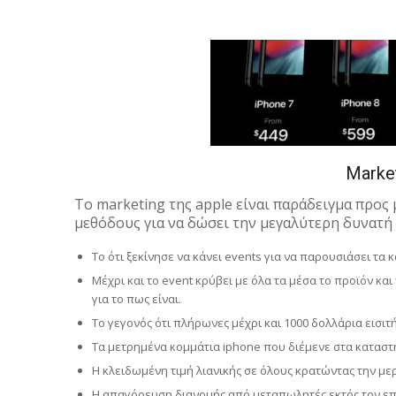
Marke
Το marketing της apple είναι παράδειγμα προς 
μεθόδους για να δώσει την μεγαλύτερη δυνατή
Το ότι ξεκίνησε να κάνει events για να παρουσιάσει τα 
Μέχρι και το event κρύβει με όλα τα μέσα το προϊόν και
για το πως είναι.
Το γεγονός ότι πλήρωνες μέχρι και 1000 δολλάρια εισιτ
Τα μετρημένα κομμάτια iphone που διέμενε στα κατασ
Η κλειδωμένη τιμή λιανικής σε όλους κρατώντας την μερ
Η απαγόρευση διανομής από μεταπωλητές εκτός τον επί