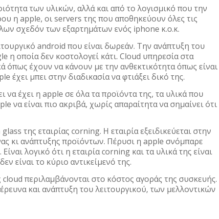
οιότητα των υλικών, αλλά και από το λογισμικό που την
ου η apple, οι servers της που αποθηκεύουν όλες τις
λων σχεδόν των εξαρτημάτων ενός iphone κ.ο.κ.
τουργικό android που είναι δωρεάν. Την ανάπτυξη του
le η οποία δεν κοστολογεί κάτι. Cloud υπηρεσία στα
κά όπως έχουν να κάνουν με την ανθεκτικότητα όπως είναι
ple έχει μπει στην διαδικασία να φτιάξει δικό της.
 να έχει η apple σε όλα τα προϊόντα της, τα υλικά που
le να είναι πιο ακριβά, χωρίς απαραίτητα να σημαίνει ότι
glass της εταιρίας corning. Η εταιρία εξειδικεύεται στην
ας κι ανάπτυξης προϊόντων. Πέρυσι η apple σνόμπαρε
 Είναι λογικό ότι η εταιρία corning και τα υλικά της είναι
δεν είναι το κύριο αντικείμενό της.
ς cloud περιλαμβάνονται στο κόστος αγοράς της συσκευής.
 έρευνα και ανάπτυξη του λειτουργικού, των μελλοντικών