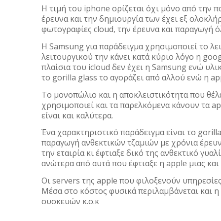
Η τιμή του iphone ορίζεται όχι μόνο από την π
έρευνα και την δημιουργία των έχει εξ ολοκλήρ
φωτογραφίες cloud, την έρευνα και παραγωγή ό
Η Samsung για παράδειγμα χρησιμοποιεί το λει
λειτουργικού την κάνει κατά κύριο λόγο η goog
πλαίσια του icloud δεν έχει η Samsung ενώ υλι
το gorilla glass το αγοράζει από αλλού ενώ η ap
Το μονοπώλιο και η αποκλειστικότητα που θέλει
χρησιμοποιεί και τα παρελκόμενα κάνουν τα app
είναι και καλύτερα.
Ένα χαρακτηριστικό παράδειγμα είναι το gorilla 
παραγωγή ανθεκτικών τζαμιών με χρόνια έρευν
την εταιρία κι έφτιαξε δικό της ανθεκτικό γυαλί.
ανώτερα από αυτά που έφτιαξε η apple μιας και 
Οι servers της apple που φιλοξενούν υπηρεσίε
Μέσα στο κόστος φυσικά περιλαμβάνεται και η
συσκευών κ.ο.κ