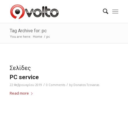
Tag Archive for: pc
You are here:
Home
/
pc
Σελίδες
PC service
/
/
22 Φεβρουαρίου 2019
0 Comments
by
Donatos Tzovaras
Read more