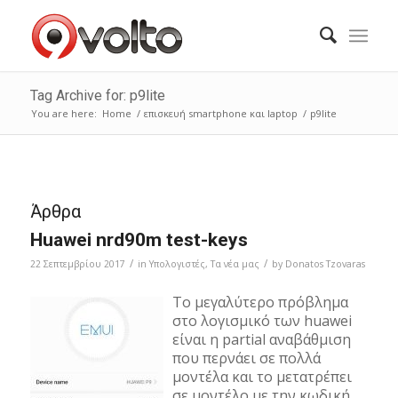
Tag Archive for: p9lite
You are here:
Home
/
επισκευή smartphone και laptop
/
p9lite
Άρθρα
Huawei nrd90m test-keys
/
/
22 Σεπτεμβρίου 2017
in
Υπολογιστές
,
Τα νέα μας
by
Donatos Tzovaras
Το μεγαλύτερο πρόβλημα
στο λογισμικό των huawei
είναι η partial αναβάθμιση
που περνάει σε πολλά
μοντέλα και το μετατρέπει
σε μοντέλο με την κωδική