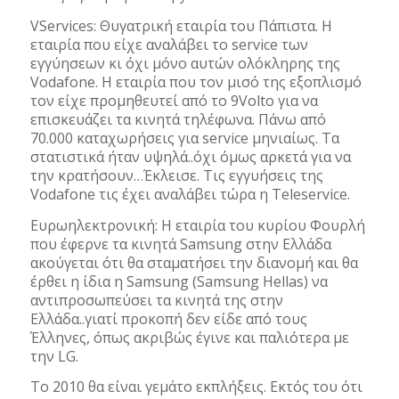
VServices: Θυγατρική εταιρία του Πάπιστα. Η
εταιρία που είχε αναλάβει το service των
εγγύησεων κι όχι μόνο αυτών ολόκληρης της
Vodafone. Η εταιρία που τον μισό της εξοπλισμό
τον είχε προμηθευτεί από το 9Volto για να
επισκευάζει τα κινητά τηλέφωνα. Πάνω από
70.000 καταχωρήσεις για service μηνιαίως. Τα
στατιστικά ήταν υψηλά..όχι όμως αρκετά για να
την κρατήσουν…Έκλεισε. Tις εγγυήσεις της
Vodafone τις έχει αναλάβει τώρα η Teleservice.
Ευρωηλεκτρονική: H εταιρία του κυρίου Φουρλή
που έφερνε τα κινητά Samsung στην Ελλάδα
ακούγεται ότι θα σταματήσει την διανομή και θα
έρθει η ίδια η Samsung (Samsung Hellas) να
αντιπροσωπεύσει τα κινητά της στην
Ελλάδα..γιατί προκοπή δεν είδε από τους
Έλληνες, όπως ακριβώς έγινε και παλιότερα με
την LG.
Το 2010 θα είναι γεμάτο εκπλήξεις. Eκτός του ότι