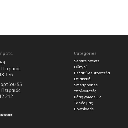
τήματα
Categories
Service tweets
 59
Οδηγοί
, Πειραιάς
Πελατών ευτράπελα
18 176
Επισκευή
αρτίου 55
Smartphones
, Πειραιάς
Υπολογιστές
12 212
Bάση γνωσεων
Τα νέα μας
Downloads