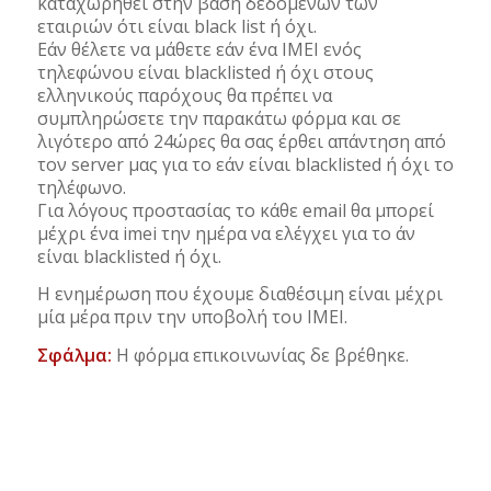
καταχωρηθεί στην βάση δεδομένων των
εταιριών ότι είναι black list ή όχι.
Εάν θέλετε να μάθετε εάν ένα IMEI ενός
τηλεφώνου είναι blacklisted ή όχι στους
ελληνικούς παρόχους θα πρέπει να
συμπληρώσετε την παρακάτω φόρμα και σε
λιγότερο από 24ώρες θα σας έρθει απάντηση από
τον server μας για το εάν είναι blacklisted ή όχι το
τηλέφωνο.
Για λόγους προστασίας το κάθε email θα μπορεί
μέχρι ένα imei την ημέρα να ελέγχει για το άν
είναι blacklisted ή όχι.
Η ενημέρωση που έχουμε διαθέσιμη είναι μέχρι
μία μέρα πριν την υποβολή του IMEI.
Σφάλμα:
Η φόρμα επικοινωνίας δε βρέθηκε.