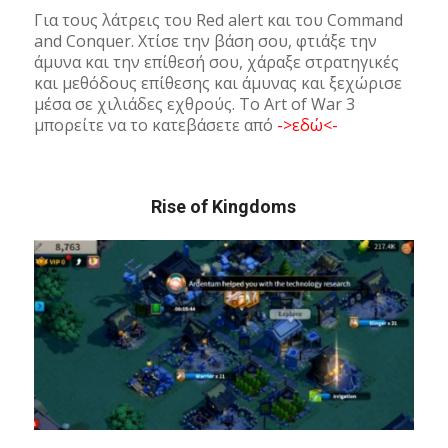
Για τους λάτρεις του Red alert και του Command
and Conquer. Χτίσε την βάση σου, φτιάξε την
άμυνα και την επίθεσή σου, χάραξε στρατηγικές
και μεθόδους επίθεσης και άμυνας και ξεχώρισε
μέσα σε χιλιάδες εχθρούς. Το Art of War 3
μπορείτε να το κατεβάσετε από
->εδώ<-
Rise of Kingdoms