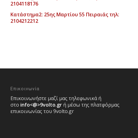
2104118176
Κατάστημα2: 25ης Μαρτίου 55 Πειραιάς τηλ:
2104212212
Επικοινωνία
Επικοινωνήστε μαζί μας τηλεφωνικά ή
στο
info<@>9volto.gr
ή μέσω της πλατφόρμας
επικοινωνίας του 9volto.gr