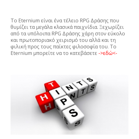
Το Eternium είναι ένα τέλειο RPG Δράσης που
θυμίζει τα μεγάλα κλασικά παιχνίδια. Ξεχωρίζει
από τα υπόλοιπα RPG Δράσης χάρη στον εύκολο
και πρωτοποριακό χειρισμό του αλλά και τη
φιλική προς τους παίκτες φιλοσοφία του. To
Eternium μπορείτε να το κατεβάσετε
->εδώ<-