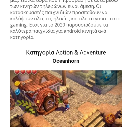
των κινητών τηλεφώνων είναι άμεση. Οι
κατασκευαστές παιχνιδιών προσπαθούν να
καλύψουν όλες τις ηλικίες και όλα τα γούστα στο
gaming. Έτσι για το 2020 παρουσιάζουμε τα
καλύτερα παιχνίδια για android κινητά ανά
κατηγορία.
Κατηγορία Action & Adventure
Oceanhorn