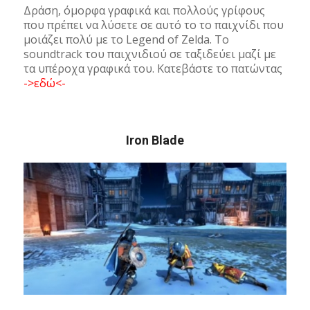
Δράση, όμορφα γραφικά και πολλούς γρίφους
που πρέπει να λύσετε σε αυτό το το παιχνίδι που
μοιάζει πολύ με το Legend of Zelda. Το
soundtrack του παιχνιδιού σε ταξιδεύει μαζί με
τα υπέροχα γραφικά του. Κατεβάστε το πατώντας
->εδώ<-
Iron Blade