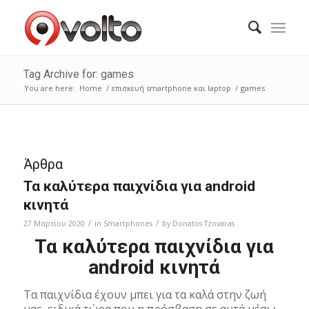
Tag Archive for: games
You are here:
Home
/
επισκευή smartphone και laptop
/
games
Άρθρα
Τα καλύτερα παιχνίδια για android
κινητά
/
/
27 Μαρτίου 2020
in
Smartphones
by
Donatos Tzovaras
Τα καλύτερα παιχνίδια για
android κινητά
Τα παιχνίδια έχουν μπει για τα καλά στην ζωή
μας, ειδικά τώρα που η πρόσβαση σε αυτά μέσω