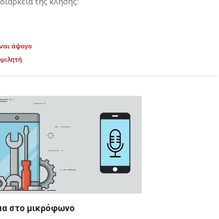
διάρκεια της κλήσης:
ίναι άψογο
ομιλητή
α στο μικρόφωνο