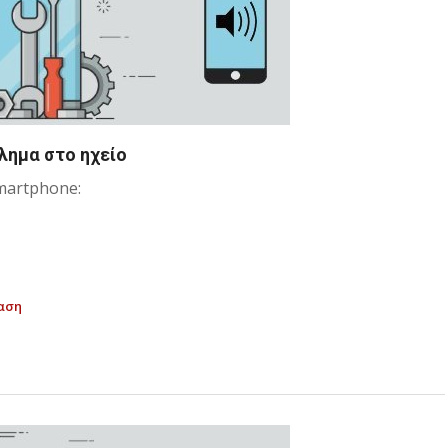
λημα στο ηχείο
martphone:
όαση