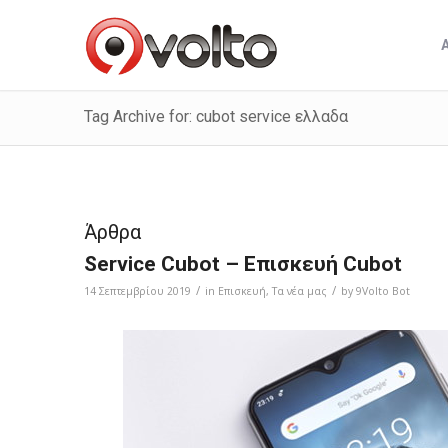
Tag Archive for: cubot service ελλαδα
Άρθρα
Service Cubot – Επισκευή Cubot
/
/
14 Σεπτεμβρίου 2019
in
Επισκευή
,
Τα νέα μας
by
9Volto Bot