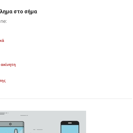
λημα στο σήμα
ne:
ικά
 ακίνητη
σης