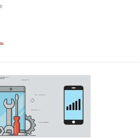
e:
αι