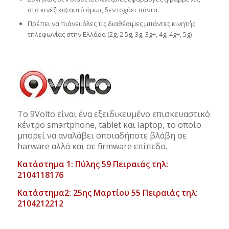
στα κινέζικα) αυτό όμως δεν ισχύει πάντα.
Πρέπει να πιάνει όλες τις διαθέσιμες μπάντες κινητής
τηλεφωνίας στην Ελλάδα (2g, 2.5g, 3g, 3g+, 4g, 4g+, 5g)
Το 9Volto είναι ένα εξειδικευμένο επισκευαστικό
κέντρο smartphone, tablet και laptop, το οποίο
μπορεί να αναλάβει οποιαδήποτε βλάβη σε
harware αλλά και σε firmware επίπεδο.
Κατάστημα 1: Πύλης 59 Πειραιάς τηλ:
2104118176
Κατάστημα2: 25ης Μαρτίου 55 Πειραιάς τηλ:
2104212212