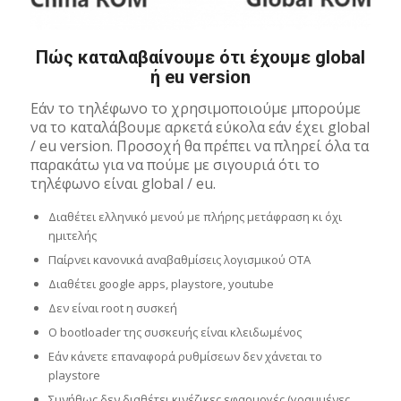
Πώς καταλαβαίνουμε ότι έχουμε global
ή eu version
Εάν το τηλέφωνο το χρησιμοποιούμε μπορούμε
να το καταλάβουμε αρκετά εύκολα εάν έχει global
/ eu version. Προσοχή θα πρέπει να πληρεί όλα τα
παρακάτω για να πούμε με σιγουριά ότι το
τηλέφωνο είναι global / eu.
Διαθέτει ελληνικό μενού με πλήρης μετάφραση κι όχι
ημιτελής
Παίρνει κανονικά αναβαθμίσεις λογισμικού OTA
Διαθέτει google apps, playstore, youtube
Δεν είναι root η συσκεή
Ο bootloader της συσκευής είναι κλειδωμένος
Εάν κάνετε επαναφορά ρυθμίσεων δεν χάνεται το
playstore
Συνήθως δεν διαθέτει κινέζικες εφαρμογές (γραμμένες