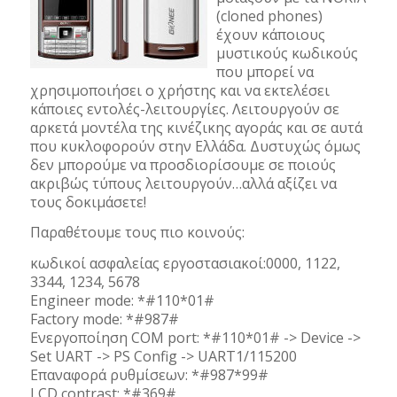
(cloned phones)
έχουν κάποιους
μυστικούς κωδικούς
που μπορεί να
χρησιμοποιήσει ο χρήστης και να εκτελέσει
κάποιες εντολές-λειτουργίες. Λειτουργούν σε
αρκετά μοντέλα της κινέζικης αγοράς και σε αυτά
που κυκλοφορούν στην Ελλάδα. Δυστυχώς όμως
δεν μπορούμε να προσδιορίσουμε σε ποιούς
ακριβώς τύπους λειτουργούν…αλλά αξίζει να
τους δοκιμάσετε!
Παραθέτουμε τους πιο κοινούς:
κωδικοί ασφαλείας εργοστασιακοί:0000, 1122,
3344, 1234, 5678
Engineer mode: *#110*01#
Factory mode: *#987#
Ενεργοποίηση COM port: *#110*01# -> Device ->
Set UART -> PS Config -> UART1/115200
Επαναφορά ρυθμίσεων: *#987*99#
LCD contrast: *#369#