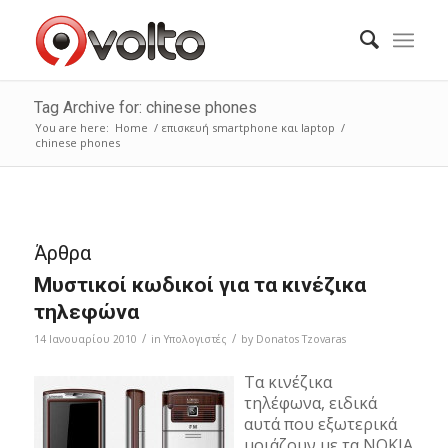
Tag Archive for: chinese phones
You are here:
Home
/
επισκευή smartphone και laptop
/
chinese phones
Άρθρα
Μυστικοί κωδικοί για τα κινέζικα
τηλεφώνα
/
/
14 Ιανουαρίου 2010
in
Υπολογιστές
by
Donatos Tzovaras
Τα κινέζικα
τηλέφωνα, ειδικά
αυτά που εξωτερικά
μοιάζουν με τα NOKIA